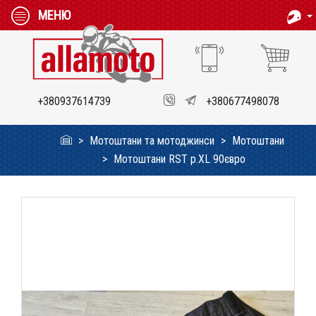
МЕНЮ
+380937614739
+380677498078
Мотоштани та мотоджинси
Мотоштани
Мотоштани RST p.XL 90євро