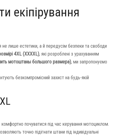
ти екіпірування
я не лише естетики, а й передусім безпеки та свободи
розмірі 4XL (XXXXL)
, які розроблені з урахуванням
упить мотоштаны большого размера)
, ми запропонуємо
.
рантують безкомпромісний захист на будь-якій
4XL
ь комфортно почуватися під час керування мотоциклом.
дозволяють точно підігнати штани під індивідуальні