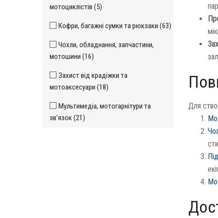
па
мотоциклістів (5)
Пр
Кофри, багажні сумки та рюкзаки (63)
мік
Зах
Чохли, обладнання, запчастини,
мотошини (16)
зал
Захист від крадіжки та
Повн
мотоаксесуари (18)
Для ство
Мультимедіа, мотогарнітури та
зв'язок (21)
Мот
Чол
сти
Пі
екі
Мо
Дост