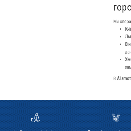
гор
Ми опера
Киї
Льв
Він
да
Хме
за
В
Allamo