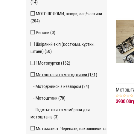
(14)
МОТОШОЛОМИ, візори, зап/частини
(204)
Регіони (0)
Шкіряний екіп (костюми, куртки,
штани) (50)
1Мотокуртки (162)
Мотоштани та мотоджинси (131)
- Мотоджинси з кевларом (34)
Мотошта
- Мотоштани (78)
3900.00г
- Підстьожки та мембрани для
мотоштанів (3)
Мотозахист: Черепахи, наколінники та