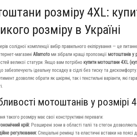
оштани розміру 4XL: купи
икого розміру в Україні
ерів солідної комплекції вибір правильного екіпірування — це питанн
інтернет-магазині
Allamoto
ми зібрали кращі пропозиції
мотоштанів у 
стей великої статури. Якщо вам потрібно
купити мотоштани 4XL (к
що забезпечують ідеальну посадку в сідлі без тиску та дискомфорту
имент дозволяє обрати як шкіряні, так і текстильні варіанти, які га
і.
ливості мотоштанів у розмірі 
ння такого розміру має свої конструктивні переваги:
ономічний крій:
Розширені зони в області талії та стегон дозволяют
дійне регулювання:
Спеціальні ремінці та еластичні вставки на поясі 