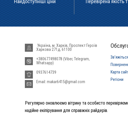
Найдоступніші ціни
Перевірена якість т
Обслуго
Україна, м. Харків, Проспект Героїв
Харкова 271д, 61100
Звʼяжітьс
+380677498078 (Viber, Telegram,
Whatsapp)
Повернен
Карта сай
0937614739
Регіони
Email: makar6415@gmail.com
Регулярно оновлюємо вітрину та особисто перевіряємо
надійне екіпірування для справжніх райдерів.