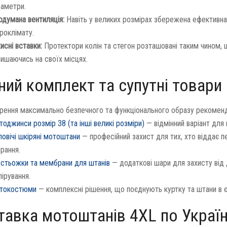
раметри.
одумана вентиляція:
Навіть у великих розмірах збережена ефективн
роклімату.
исні вставки:
Протектори колін та стегон розташовані таким чином,
ишаючись на своїх місцях.
ий комплект та супутні товари 
рення максимально безпечного та функціонального образу рекомендує
оджинси розмір 38 (та інші великі розміри)
— відмінний варіант для
овічі шкіряні мотоштани
— професійний захист для тих, хто віддає пе
рання.
дстьожки та мембрани для штанів
— додаткові шари для захисту ві
пірування.
токостюми
— комплексні рішення, що поєднують куртку та штани в 
авка мотоштанів 4XL по Україн