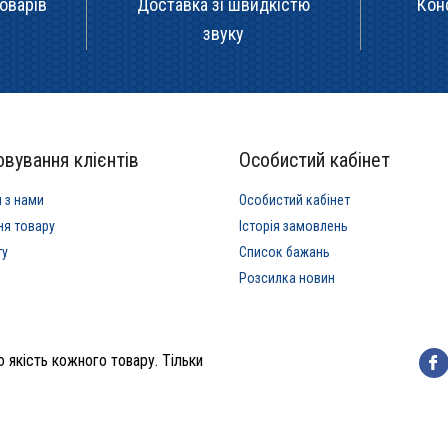
оварів
Доставка зі швидкістю
Кон
звуку
вування клієнтів
Особистий кабінет
я з нами
Особистий кабінет
ня товару
Історія замовлень
ту
Список бажань
Розсилка новин
 якість кожного товару. Тільки