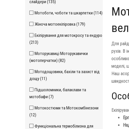
слайдери (135)
Мот
Мотоботи, чоботи та шкарпетки (114)
вел
Жіноча мотоекіпіровка (179)
Екіпірування для мотокросу та ендуро
(213)
Для райд
рухів. В 
Моторукавиці Моторукавички
особливо
(мотоперчатки) (82)
моделі, 
Мотодощовики, бахіли та захист від
Наш асорт
дощу (11)
швидкост
Підшоломники, балаклави та
Особ
мотобафи (7)
Мотокостюми та Мотокомбінезони
Екіпірува
(12)
Ерг
На
Функціональна термобілизна для