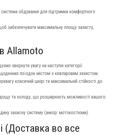
а система обдування для підтримки комфортного
 щоб забезпечувати максимальну площу захисту,
в Allamoto
мо звернути увагу на наступні категорії:
 щоденних поїздок містом з кевларовим захистом.
ревагу класичній шкірі та максимальній стійкості до
д дощу та холоду, що розширюють можливості вашого
єдину захисну систему (анкор: мотокостюми).
і (Доставка во все