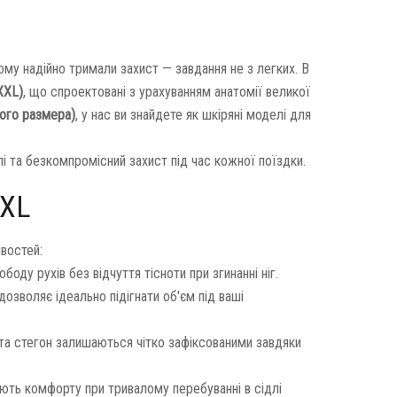
ьому надійно тримали захист — завдання не з легких. В
XXL)
, що спроектовані з урахуванням анатомії великої
ого размера)
, у нас ви знайдете як шкіряні моделі для
 та безкомпромісний захист під час кожної поїздки.
2XL
востей:
боду рухів без відчуття тісноти при згинанні ніг.
дозволяє ідеально підігнати об'єм під ваші
 та стегон залишаються чітко зафіксованими завдяки
ають комфорту при тривалому перебуванні в сідлі