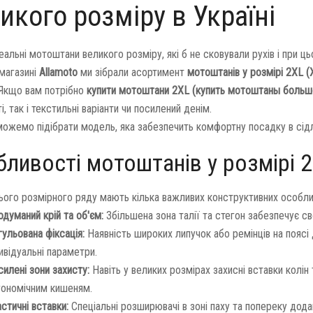
икого розміру в Україні
еальні мотоштани великого розміру, які б не сковували рухів і при ц
-магазині
Allamoto
ми зібрали асортимент
мотоштанів у розмірі 2XL (
 Якщо вам потрібно
купити мотоштани 2XL (купить мотоштаны больш
, так і текстильні варіанти чи посилений денім.
ожемо підібрати модель, яка забезпечить комфортну посадку в сідлі
ливості мотоштанів у розмірі 
ього розмірного ряду мають кілька важливих конструктивних особли
думаний крій та об'єм:
Збільшена зона талії та стегон забезпечує сво
ульована фіксація:
Наявність широких липучок або ремінців на поясі 
ивідуальні параметри.
илені зони захисту:
Навіть у великих розмірах захисні вставки колін
гономічним кишеням.
стичні вставки:
Спеціальні розширювачі в зоні паху та попереку дод