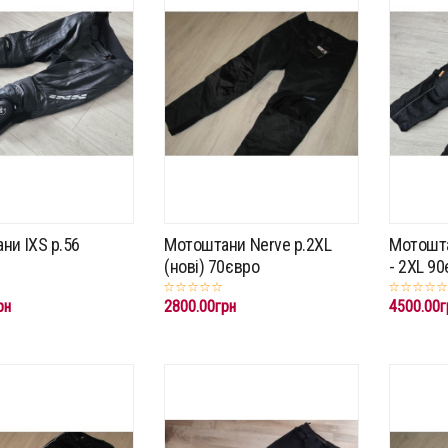
ни IXS p.56
Мотоштани Nerve p.2XL
Мотошта
(нові) 70євро
- 2XL 9
рн
2800.00грн
4500.00г