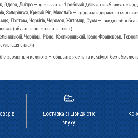
в, Одеса, Дніпро
— доставка за
1 робочий день
до найближчого відд
ів, Запоріжжя, Кривий Ріг, Миколаїв
— щоденна відправка з можливіс
ниця, Полтава, Чернігів, Черкаси, Житомир, Суми
— швидка обробка з
ірами (обхват талії, стегон та зріст).
льницький, Чернівці, Рівне, Кропивницький, Івано-Франківськ, Терноп
сультація онлайн.
to
є розмір для кожного — обирайте якість та комфорт без обмежень
оварів
Доставка зі швидкістю
Кон
звуку