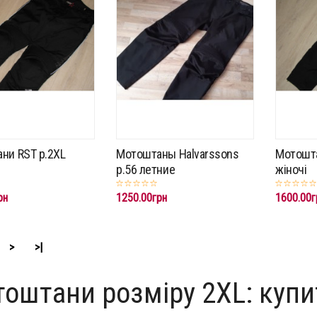
ни RST p.2XL
Мотоштаны Halvarssons
Мотошта
p.56 летние
жіночі
рн
1250.00грн
1600.00г
>
>|
оштани розміру 2XL: купи