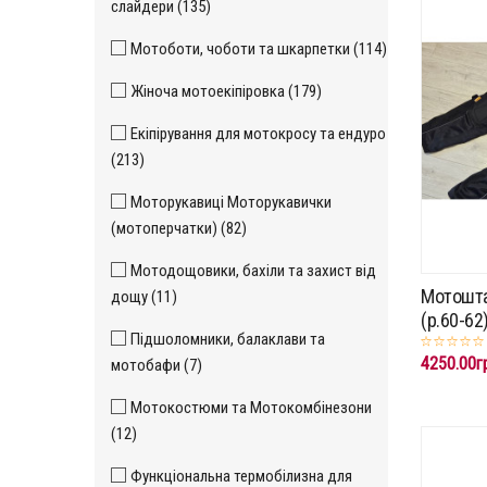
слайдери (135)
Мотоботи, чоботи та шкарпетки (114)
Жіноча мотоекіпіровка (179)
Екіпірування для мотокросу та ендуро
(213)
Моторукавиці Моторукавички
(мотоперчатки) (82)
Мотодощовики, бахіли та захист від
Мотошта
дощу (11)
(p.60-62
Підшоломники, балаклави та
4250.00г
мотобафи (7)
Мотокостюми та Мотокомбінезони
(12)
Функціональна термобілизна для