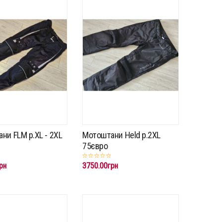
ни FLM p.XL - 2XL
Мотоштани Held p.2XL
75євро
рн
3750.00грн