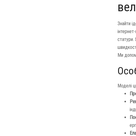
вел
Знайти ід
інтернет
статури.
швидкості
Ми допом
Особ
Моделі ц
Про
Рег
інд
Пос
ер
Ела