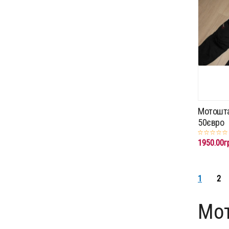
Мотошта
50євро
1950.00г
1
2
Мот