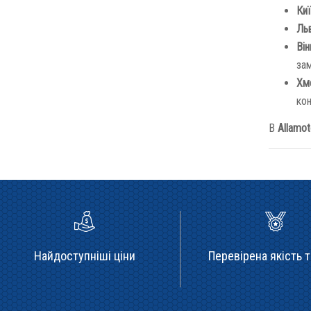
Киї
Льв
Він
зам
Хме
кон
В
Allamo
Найдоступніші ціни
Перевірена якість т