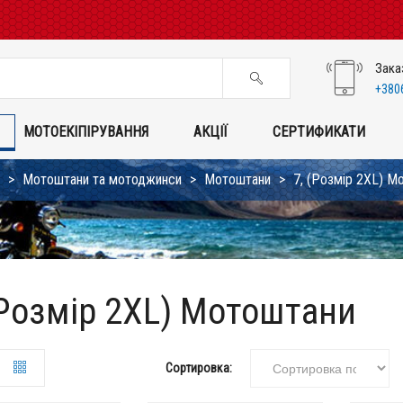
Зака
+380
МОТОЕКІПІРУВАННЯ
АКЦІЇ
СЕРТИФИКАТИ
Мотоштани та мотоджинси
Мотоштани
7, (Розмір 2XL) М
(Розмір 2XL) Мотоштани
Сортировка: