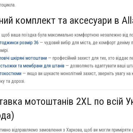
тоцикла.
ий комплект та аксесуари в Al
, щоб ваша поїздка була максимально комфортною незалежно від пог
тоджинси розмір 36
— чудовий вибір для міста, де комфорт деніму 
мірі.
овічі шкіряні мотоштани
— професійний захист для тих, хто віддає п
дстьожки та мембрани для штанів
— дозволяють адаптувати ваші шта
токостюми
— якщо ви шукаєте монолітний захист, зверніть увагу на
ку та дорозі.
авка мотоштанів 2XL по всій Ук
ода)
тивно відправляємо замовлення з Харкова, щоб ви могли приміряти св