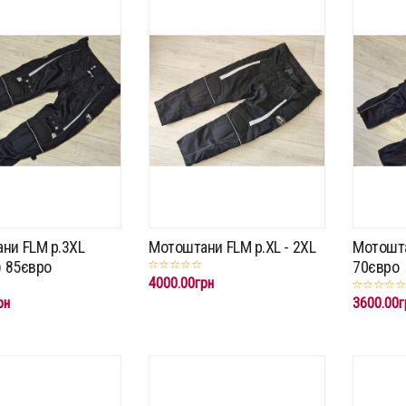
ни FLM p.3XL
Мотоштани FLM p.XL - 2XL
Мотошта
) 85євро
70євро
4000.00грн
рн
3600.00г