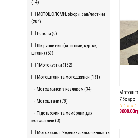
(14)
МОТОШОЛОМИ, візори, зап/частини
(204)
Регіони (0)
Шкіряний екіп (костюми, куртки,
штани) (50)
1Мотокуртки (162)
Мотоштани та мотоджинси (131)
- Мотоджинси з кевларом (34)
Мотошта
75євро
- Мотоштани (78)
3600.00г
- Підстьожки та мембрани для
мотоштанів (3)
Мотозахист: Черепахи, наколінники та