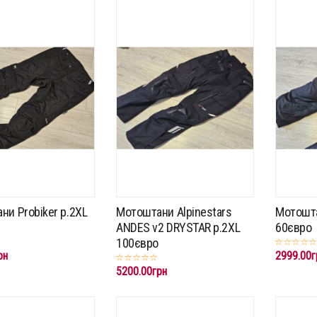
ни Probiker p.2XL
Мотоштани Alpinestars
Мотошта
ANDES v2 DRYSTAR p.2XL
60євро
100євро
рн
2999.00г
5200.00грн