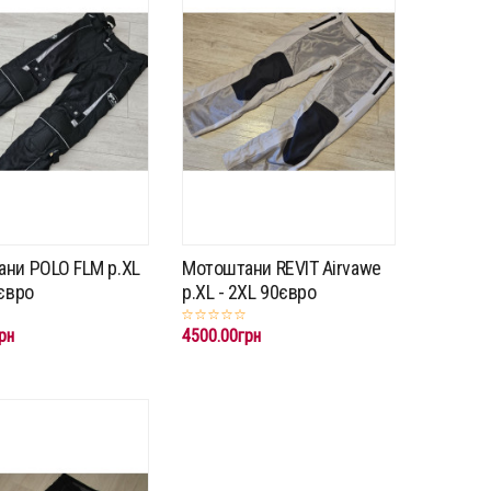
ни POLO FLM p.XL
Мотоштани REVIT Airvawe
0євро
p.XL - 2XL 90євро
рн
4500.00грн