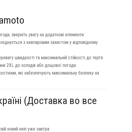
lamoto
оди, зверніть увагу на додаткові елементи:
поєднується з кевларовим захистом у відповідному
еревагу швидкості та максимальній стійкості до тертя.
ни 2XL до холодів або дощової погоди.
 костюми, які забезпечують максимальну безпеку на
раїні (Доставка во все
ій новий екіп уже завтра: