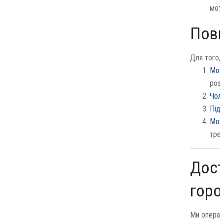
мо
Повн
Для того
Мо
роз
Чол
Пі
Мо
тре
Дост
гор
Ми опера