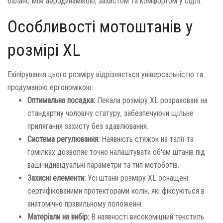
баланс між аеродинамікою, захистом та комфортом у сідлі.
Особливості мотоштанів у
розмірі XL
Екіпірування цього розміру відрізняється універсальністю та
продуманою ергономікою:
Оптимальна посадка:
Лекала розміру XL розраховані на
стандартну чоловічу статуру, забезпечуючи щільне
прилягання захисту без здавлювання.
Система регулювання:
Наявність стяжок на талії та
гомілках дозволяє точно налаштувати об'єм штанів під
ваші індивідуальні параметри та тип мотоботів.
Захисні елементи:
Усі штани розміру XL оснащені
сертифікованими протекторами колін, які фіксуються в
анатомічно правильному положенні.
Матеріали на вибір:
В наявності високоміцний текстиль