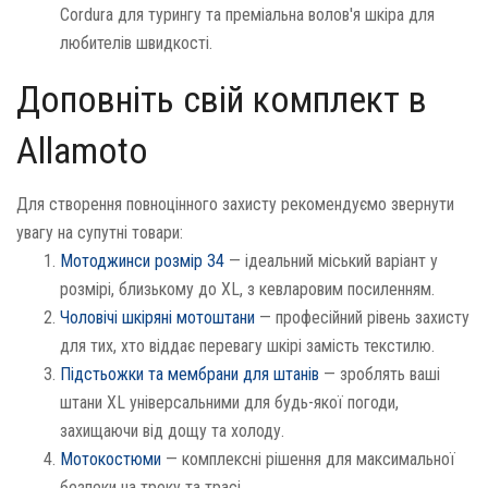
Cordura для турингу та преміальна волов'я шкіра для
любителів швидкості.
Доповніть свій комплект в
Allamoto
Для створення повноцінного захисту рекомендуємо звернути
увагу на супутні товари:
Мотоджинси розмір 34
— ідеальний міський варіант у
розмірі, близькому до XL, з кевларовим посиленням.
Чоловічі шкіряні мотоштани
— професійний рівень захисту
для тих, хто віддає перевагу шкірі замість текстилю.
Підстьожки та мембрани для штанів
— зроблять ваші
штани XL універсальними для будь-якої погоди,
захищаючи від дощу та холоду.
Мотокостюми
— комплексні рішення для максимальної
безпеки на треку та трасі.