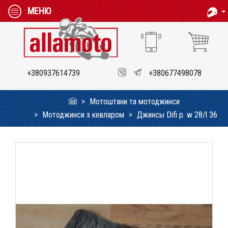
МЕНЮ
+380937614739
+380677498078
Мотоштани та мотоджинси
Мотоджинси з кевларом
Джинсы Difi р. w 28/l 36