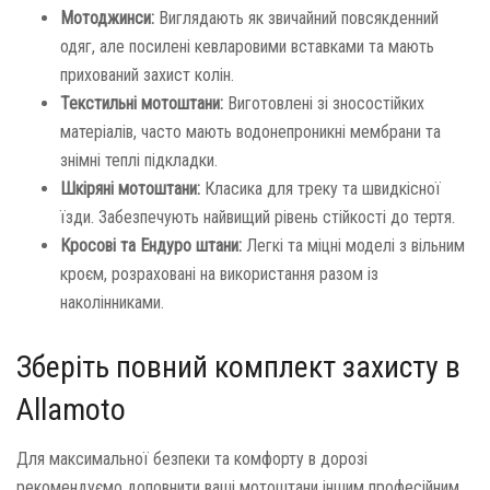
Мотоджинси:
Виглядають як звичайний повсякденний
одяг, але посилені кевларовими вставками та мають
прихований захист колін.
Текстильні мотоштани:
Виготовлені зі зносостійких
матеріалів, часто мають водонепроникні мембрани та
знімні теплі підкладки.
Шкіряні мотоштани:
Класика для треку та швидкісної
їзди. Забезпечують найвищий рівень стійкості до тертя.
Кросові та Ендуро штани:
Легкі та міцні моделі з вільним
кроєм, розраховані на використання разом із
наколінниками.
Зберіть повний комплект захисту в
Allamoto
Для максимальної безпеки та комфорту в дорозі
рекомендуємо доповнити ваші мотоштани іншим професійним