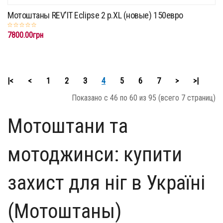
Мотоштаны REV'IT Eclipse 2 p.XL (новые) 150евро
7800.00грн
|<
<
1
2
3
4
5
6
7
>
>|
Показано с 46 по 60 из 95 (всего 7 страниц)
Мотоштани та
мотоджинси: купити
захист для ніг в Україні
(Мотоштаны)