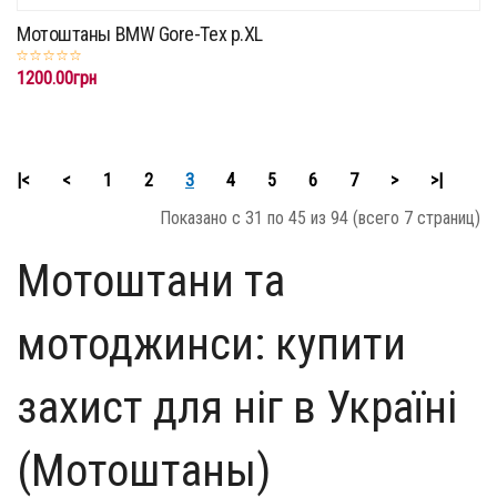
Мотоштаны BMW Gore-Tex p.XL
1200.00грн
|<
<
1
2
3
4
5
6
7
>
>|
Показано с 31 по 45 из 94 (всего 7 страниц)
Мотоштани та
мотоджинси: купити
захист для ніг в Україні
(Мотоштаны)