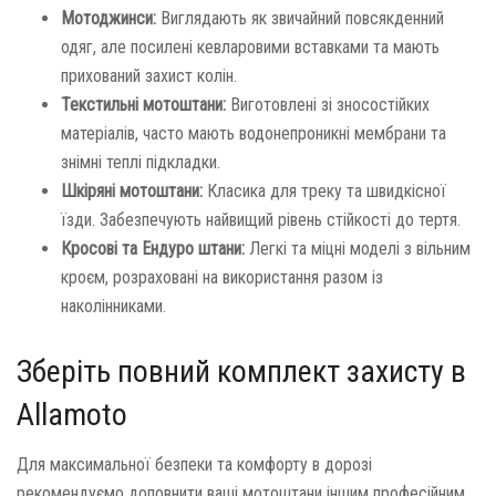
Мотоджинси:
Виглядають як звичайний повсякденний
одяг, але посилені кевларовими вставками та мають
прихований захист колін.
Текстильні мотоштани:
Виготовлені зі зносостійких
матеріалів, часто мають водонепроникні мембрани та
знімні теплі підкладки.
Шкіряні мотоштани:
Класика для треку та швидкісної
їзди. Забезпечують найвищий рівень стійкості до тертя.
Кросові та Ендуро штани:
Легкі та міцні моделі з вільним
кроєм, розраховані на використання разом із
наколінниками.
Зберіть повний комплект захисту в
Allamoto
Для максимальної безпеки та комфорту в дорозі
рекомендуємо доповнити ваші мотоштани іншим професійним