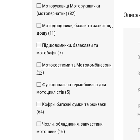
Моторукавиці Моторукавички
(мотоперчатки) (82)
Описа
Мотодощовики, бахіли та захист від
дощу (11)
_
Підшоломники, балаклави та
мотобафи (7)
З
Мотокостюми та Мотокомбінезони
(12)
З
Функціональна термобілизна для
К
мотоциклістів (5)
Кофри, багажні сумки та рюкзаки
К
(64)
м
Чохли, обладнання, запчастини,
П
мотошини (16)