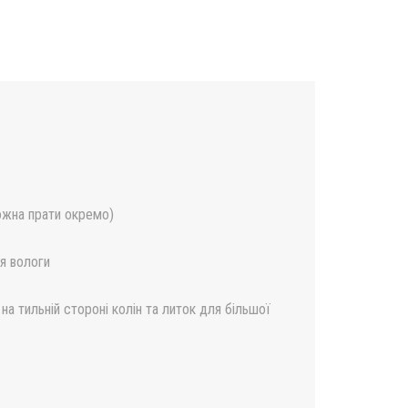
ожна прати окремо)
я вологи
на тильній стороні колін та литок для більшої