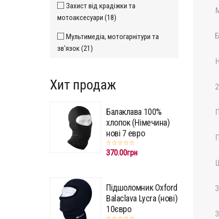
Захист від крадіжки та
М
мотоаксесуари (18)
Б
Мультимедіа, мотогарнітури та
зв'язок (21)
Н
Хит продаж
2
Балаклава 100%
П
хлопок (Німечина)
нові 7 евро
П
370.00грн
Ш
Підшоломник Oxford
З
Balaclava Lycra (нові)
10євро
З