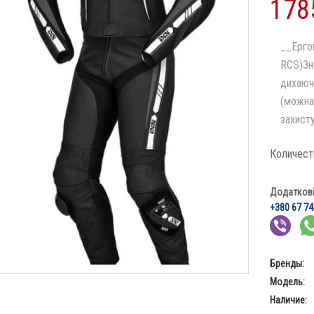
178
__Ерго
RCS)Зн
дихаюч
(можна
захисту
Количест
Додаткові 
+380 67 74
Бренды:
Модель:
Наличие: