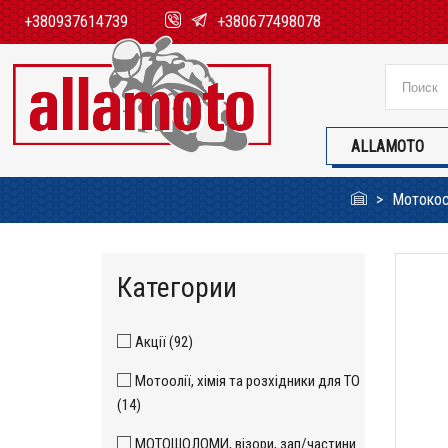
+380937614739
+380677498078
ALLAMOTO
Мотокос
Категории
Акції (92)
Мотоолії, хімія та розхідники для ТО
(14)
МОТОШОЛОМИ, візори, зап/частини