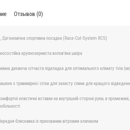
ние
Отзывов (0)
_Ергономічна спортивна посадка (Race-Cut-System RCS)
носостійка крупнозерниста волов'яна шкіра
німна дихаюча сітчаста підкладка для оптимального клімату тіла (м
ишеня з тривимірної сітки для захисту спини для кращого відведенн
омфортні еластичні вставки на внутрішній стороні руки, в промежині, 
обільності
ередня блискавка із прихованим вітровим клапаном