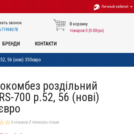
Личный кабинет
зать звонок
В корзину
677498078
товаров 0 (0.00грн)
БРЕНДИ
КОНТАКТИ
2, 56 (нові) 350євро
окомбез роздільний
RS-700 p.52, 56 (нові)
євро
/
0 отзывов
Написать отзыв