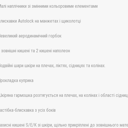
алі наплічники зі змінними кольоровими елементами
лискавки Autolock на манжетах і щиколотці
евеликий аеродинамічний горбок
 зовнішні кишені та 2 кишені наполеон
одвійні шари шкіри на плечах, ліктях, сідницях та колінах.
рокладка куприка
кіряна гармошка розтягується на плечах, на колінах і області сідни
астібка-блискавка з усіх боків
ахисні кишені S/E/K зі шкіри, щільно прикріплені до зовнішнього мате