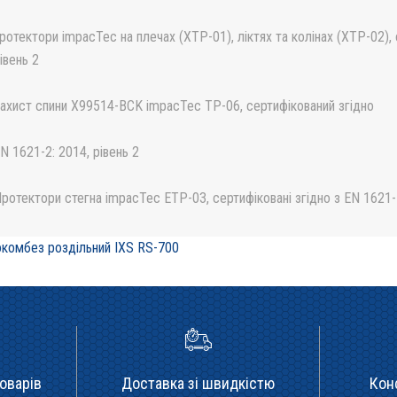
ротектори impacTec на плечах (XTP-01), ліктях та колінах (XTP-02), 
івень 2
ахист спини X99514-BCK impacTec TP-06, сертифікований згідно
N 1621-2: 2014, рівень 2
ротектори стегна impacTec ETP-03, сертифіковані згідно з EN 1621-1
комбез роздільний IXS RS-700
оварів
Доставка зі швидкістю
Кон