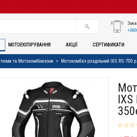
Зака
+380
МОТОЕКІПІРУВАННЯ
АКЦІЇ
СЕРТИФИКАТИ
тюми та Мотокомбінезони
Мотокомбез роздільний IXS RS-700 p.5
Мот
IXS 
350