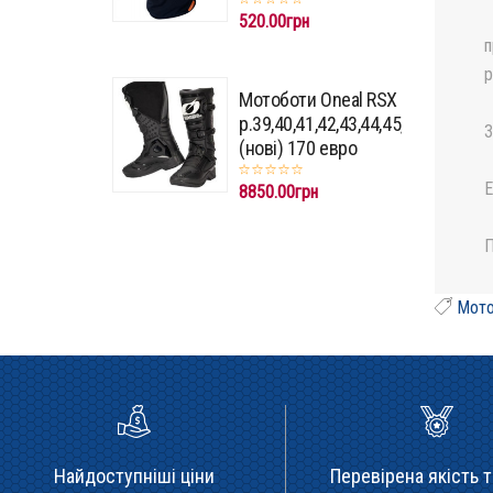
520.00грн
п
р
Мотоботи Oneal RSX
p.39,40,41,42,43,44,45,46,47
З
(нові) 170 евро
E
8850.00грн
П
Мото
Найдоступніші ціни
Перевірена якість т