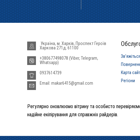
Обслуго
Україна, м. Харків, Проспект Героїв
Харкова 271д, 61100
Звʼяжітьс
+380677498078 (Viber, Telegram,
Whatsapp)
Повернен
Карта сай
0937614739
Регіони
Email: makar6415@gmail.com
Регулярно оновлюємо вітрину та особисто перевіряємо
надійне екіпірування для справжніх райдерів.