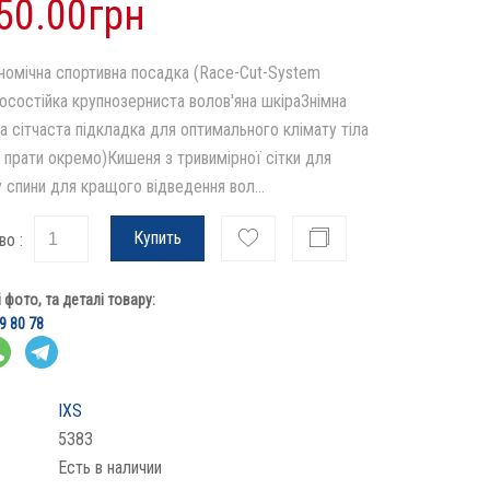
50.00грн
номічна спортивна посадка (Race-Cut-System
осостійка крупнозерниста волов'яна шкіраЗнімна
а сітчаста підкладка для оптимального клімату тіла
 прати окремо)Кишеня з тривимірної сітки для
 спини для кращого відведення вол...
Купить
во :
фото, та деталі товару:
9 80 78
IXS
5383
Есть в наличии