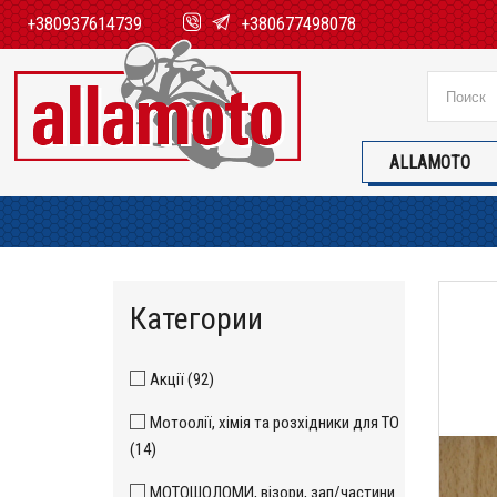
+380937614739
+380677498078
ALLAMOTO
Категории
Акції (92)
Мотоолії, хімія та розхідники для ТО
(14)
МОТОШОЛОМИ, візори, зап/частини