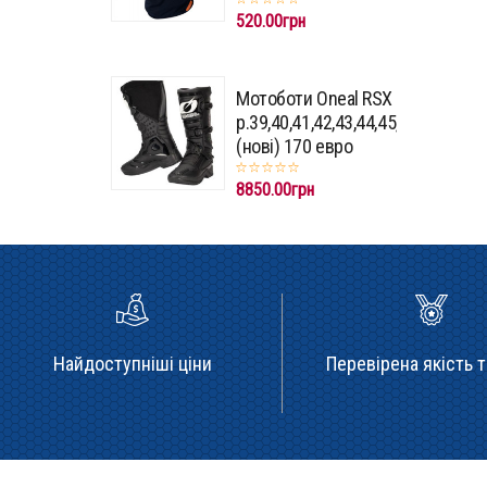
520.00грн
Мотоботи Oneal RSX
p.39,40,41,42,43,44,45,46,47
(нові) 170 евро
8850.00грн
Найдоступніші ціни
Перевірена якість т