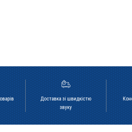
оварів
Доставка зі швидкістю
Кон
звуку