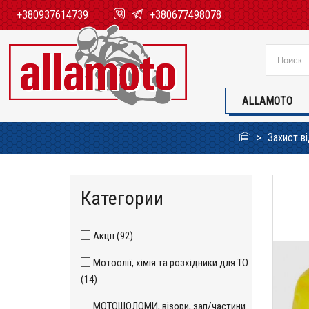
+380937614739
+380677498078
ALLAMOTO
Захист в
Категории
Акції (92)
Мотоолії, хімія та розхідники для ТО
(14)
МОТОШОЛОМИ, візори, зап/частини