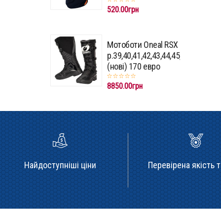
520.00грн
Мотоботи Oneal RSX
p.39,40,41,42,43,44,45,46,47
(нові) 170 евро
8850.00грн
Найдоступніші ціни
Перевірена якість т