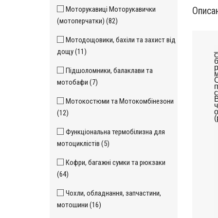
Моторукавиці Моторукавички
Описа
(мотоперчатки) (82)
Мотодощовики, бахіли та захист від
_
дощу (11)
с
б
р
Підшоломники, балаклави та
м
С
мотобафи (7)
п
с
В
Мотокостюми та Мотокомбінезони
ч
о
(12)
(
Функціональна термобілизна для
мотоциклістів (5)
Кофри, багажні сумки та рюкзаки
(64)
Чохли, обладнання, запчастини,
мотошини (16)