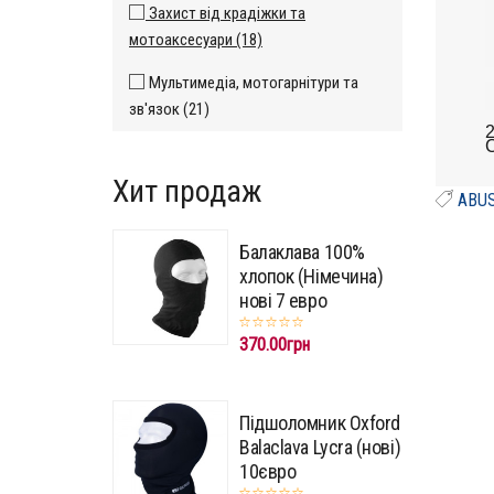
Захист від крадіжки та
мотоаксесуари (18)
Мультимедіа, мотогарнітури та
зв'язок (21)
2
С
Хит продаж
ABUS
Балаклава 100%
хлопок (Німечина)
нові 7 евро
370.00грн
Підшоломник Oxford
Balaclava Lycra (нові)
10євро