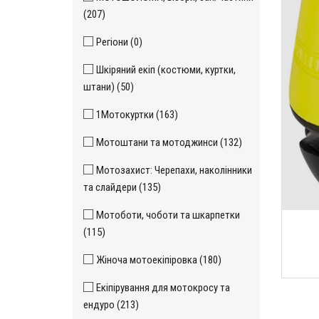
(207)
Регіони (0)
Шкіряний екіп (костюми, куртки,
штани) (50)
1Мотокуртки (163)
Мотоштани та мотоджинси (132)
Мотозахист: Черепахи, наколінники
та слайдери (135)
Мотоботи, чоботи та шкарпетки
(115)
Жіноча мотоекіпіровка (180)
Екіпірування для мотокросу та
ендуро (213)