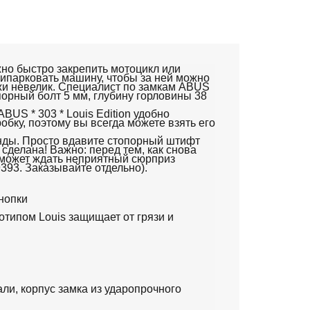
жно быстро закрепить мотоцикл или
рипарковать машину, чтобы за ней можно
жи невелик.
Специалист по замкам ABUS
порный болт 5 мм, глубину горловины 38
ABUS * 303 * Louis Edition удобно
обку, поэтому вы всегда можете взять его
нды.
Просто вдавите стопорный штифт
 сделана!
Важно: перед тем, как снова
ас может ждать неприятный сюрприз
393. Заказывайте отдельно).
нопки
типом Louis защищает от грязи и
ли, корпус замка из ударопрочного