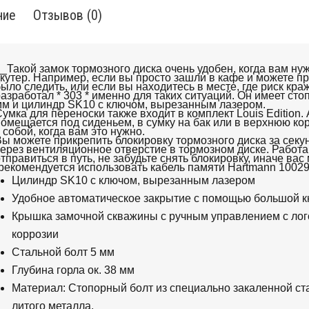
ние
Отзывов (0)
_Такой замок тормозного диска очень удобен, когда вам ну
кутер.
Например, если вы просто зашли в кафе и можете п
ыло следить, или если вы находитесь в месте, где риск кра
азработал * 303 * именно для таких ситуаций.
Он имеет сто
м и цилиндр SK10 с ключом, вырезанным лазером.
умка для переноски также входит в комплект Louis Edition.
омещается под сиденьем, в сумку на бак или в верхнюю кор
 собой, когда вам это нужно.
ы можете прикрепить блокировку тормозного диска за секу
ерез вентиляционное отверстие в тормозном диске.
Работа
тправиться в путь, не забудьте снять блокировку, иначе в
рекомендуется использовать кабель памяти Hartmann 10029
Цилиндр SK10 с ключом, вырезанным лазером
Удобное автоматическое закрытие с помощью большой к
Крышка замочной скважины с ручным управлением с лого
коррозии
Стальной болт 5 мм
Глубина горла ок.
38 мм
Материал: Стопорный болт из специально закаленной ста
литого металла.