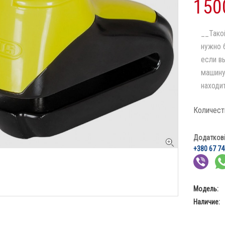
150
__Тако
нужно 
если в
машину
находит
Количест
Додаткові 
+380 67 74
Модель:
Наличие: