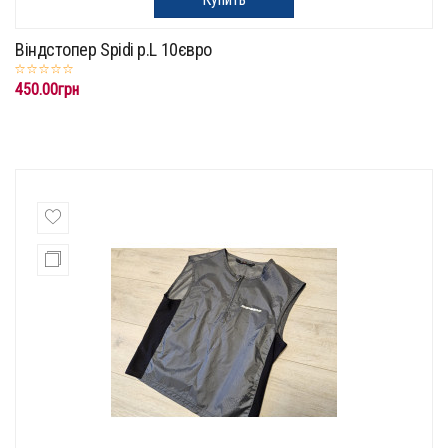
Віндстопер Spidi p.L 10євро
450.00грн