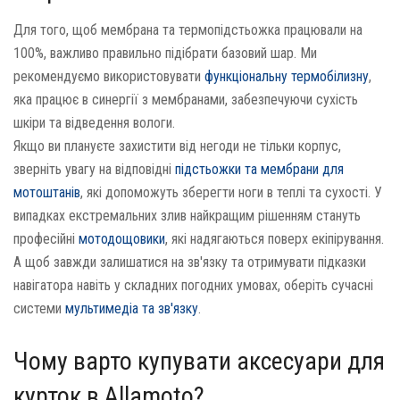
Для того, щоб мембрана та термопідстьожка працювали на
100%, важливо правильно підібрати базовий шар. Ми
рекомендуємо використовувати
функціональну термобілизну
,
яка працює в синергії з мембранами, забезпечуючи сухість
шкіри та відведення вологи.
Якщо ви плануєте захистити від негоди не тільки корпус,
зверніть увагу на відповідні
підстьожки та мембрани для
мотоштанів
, які допоможуть зберегти ноги в теплі та сухості. У
випадках екстремальних злив найкращим рішенням стануть
професійні
мотодощовики
, які надягаються поверх екіпірування.
А щоб завжди залишатися на зв'язку та отримувати підказки
навігатора навіть у складних погодних умовах, оберіть сучасні
системи
мультимедіа та зв'язку
.
Чому варто купувати аксесуари для
курток в Allamoto?