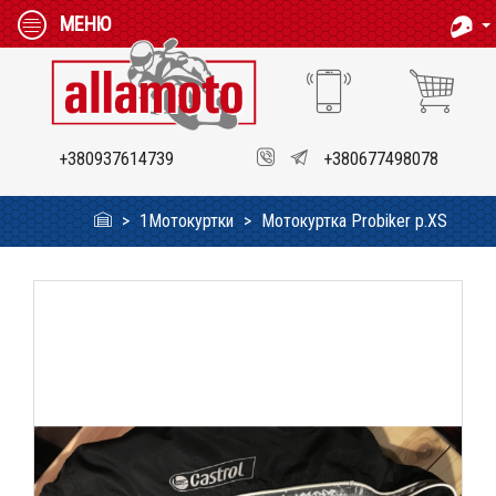
МЕНЮ
+380937614739
+380677498078
1Мотокуртки
Мотокуртка Probiker р.XS