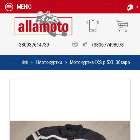
МЕНЮ
+380937614739
+380677498078
1Мотокуртки
Мотокуртка IXS p.5XL 30євро