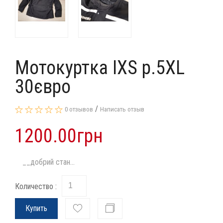
Мотокуртка IXS p.5XL
30євро
/
0 отзывов
Написать отзыв
1200.00грн
__добрий стан...
Количество :
Купить