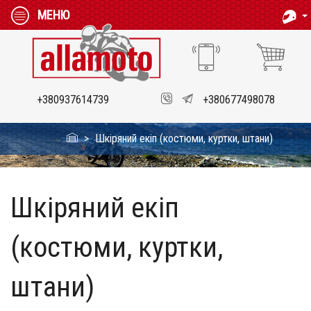
МЕНЮ
+380937614739
+380677498078
Шкіряний екіп (костюми, куртки, штани)
Шкіряний екіп
(костюми, куртки,
штани)