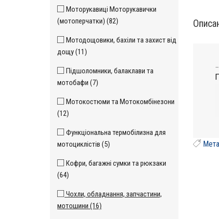
Моторукавиці Моторукавички
(мотоперчатки) (82)
Описа
Мотодощовики, бахіли та захист від
дощу (11)
_
Підшоломники, балаклави та
П
мотобафи (7)
Мотокостюми та Мотокомбінезони
(12)
Функціональна термобілизна для
Мета
мотоциклістів (5)
Кофри, багажні сумки та рюкзаки
(64)
Чохли, обладнання, запчастини,
мотошини (16)