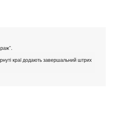
раж".
ернуті краї додають завершальний штрих