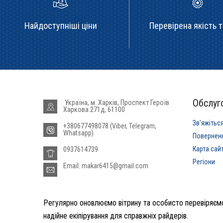
Найдоступніші ціни
Перевірена якість т
Обслуго
Україна, м. Харків, Проспект Героїв
Харкова 271д, 61100
Звʼяжітьс
+380677498078 (Viber, Telegram,
Whatsapp)
Повернен
Карта сай
0937614739
Регіони
Email: makar6415@gmail.com
Регулярно оновлюємо вітрину та особисто перевіряємо
надійне екіпірування для справжніх райдерів.