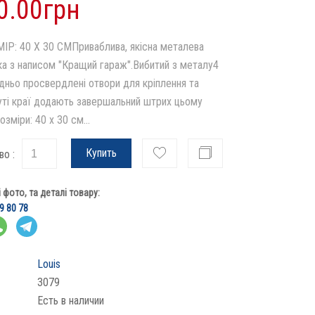
0.00грн
ІР: 40 Х 30 СМПриваблива, якісна металева
ка з написом "Кращий гараж".Вибитий з металу4
дньо просвердлені отвори для кріплення та
уті краї додають завершальний штрих цьому
озміри: 40 х 30 см...
Купить
во :
фото, та деталі товару:
9 80 78
Louis
3079
Есть в наличии