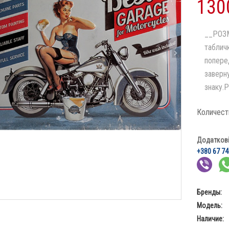
130
__РОЗМ
таблич
попере
заверн
знаку.Р
Количест
Додаткові 
+380 67 74
Бренды:
Модель:
Наличие: