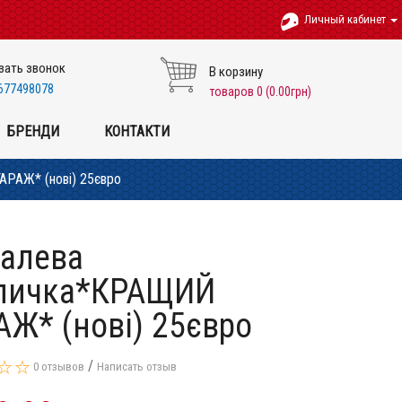
Личный кабинет
зать звонок
В корзину
677498078
товаров 0 (0.00грн)
БРЕНДИ
КОНТАКТИ
РАЖ* (нові) 25євро
алева
личка*КРАЩИЙ
АЖ* (нові) 25євро
/
0 отзывов
Написать отзыв