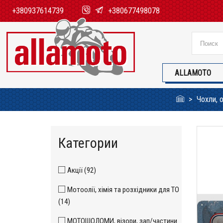
+380937614739
+380677498078
ALLAMOTO
Чохли, 
Категории
Акції (92)
Мотоолії, хімія та розхідники для ТО
(14)
МОТОШОЛОМИ, візори, зап/частини