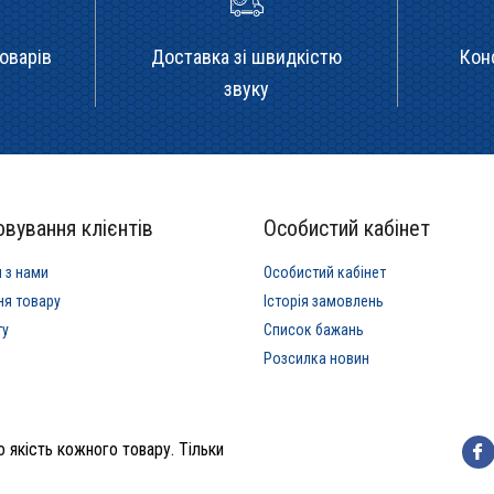
оварів
Доставка зі швидкістю
Кон
звуку
вування клієнтів
Особистий кабінет
я з нами
Особистий кабінет
ня товару
Історія замовлень
ту
Список бажань
Розсилка новин
 якість кожного товару. Тільки