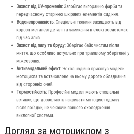
Захист від UV-променів:
Запобігає вигоранню фарби та
передчасному старінню шкіряних елементів сидіння.
Водонепроникність:
Спеціальні тканини захищають від
корозії металеві деталі та замикання в електросистемах
під час злив.
Захист від пилу та бруду:
Зберігає байк чистим після
миття, що особливо актуально при тривалому зберіганні у
міжсезоння.
Антивандальний ефект:
Чохол надійно приховує модель
мотоцикла та встановлене на ньому дороге обладнання
від сторонніх очей.
Термостійкість:
Професійні моделі мають спеціальні
вставки, що дозволяють накривати мотоцикл одразу
після поїздки, не чекаючи повного охолодження
вихлопної системи.
Догляд за мотоциклом з