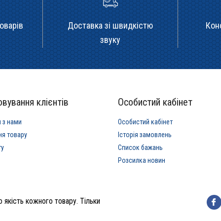
оварів
Доставка зі швидкістю
Кон
звуку
вування клієнтів
Особистий кабінет
я з нами
Особистий кабінет
ня товару
Історія замовлень
ту
Список бажань
Розсилка новин
 якість кожного товару. Тільки