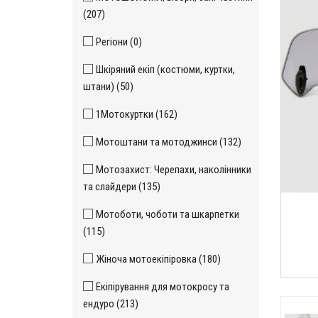
(207)
Регіони (0)
Шкіряний екіп (костюми, куртки,
штани) (50)
1Мотокуртки (162)
Мотоштани та мотоджинси (132)
Мотозахист: Черепахи, наколінники
та слайдери (135)
Мотоботи, чоботи та шкарпетки
(115)
Жіноча мотоекіпіровка (180)
Екіпірування для мотокросу та
ендуро (213)