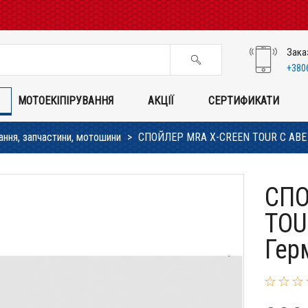
Зака
+380
МОТОЕКІПІРУВАННЯ
АКЦІЇ
СЕРТИФИКАТИ
ання, запчастини, мотошини
СПОЙЛЕР MRA X-CREEN TOUR С ABE (
СПО
TOU
Гер