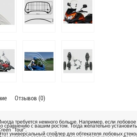
ние
Отзывов (0)
ногда требуется немного больше.
Например, если лобовое 
о сравнению с вашим ростом.
Тогда желательно установит
reen "Tour".
тот универсальный спойлер для обтекателя лобовых стек