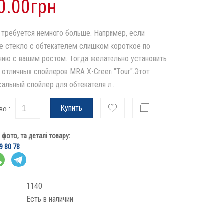
0.00грн
 требуется немного больше. Например, если
е стекло с обтекателем слишком короткое по
нию с вашим ростом. Тогда желательно установить
з отличных спойлеров MRA X-Creen "Tour".Этот
сальный спойлер для обтекателя л...
Купить
во :
фото, та деталі товару:
9 80 78
1140
Есть в наличии