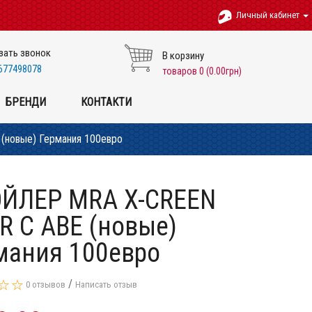
Личный кабинет
зать звонок
В корзину
677498078
товаров 0 (0.00грн)
БРЕНДИ
КОНТАКТИ
новые) Германия 100евро
ЙЛЕР MRA X-CREEN
R С ABE (новые)
мания 100евро
/
0 отзывов
Написать отзыв