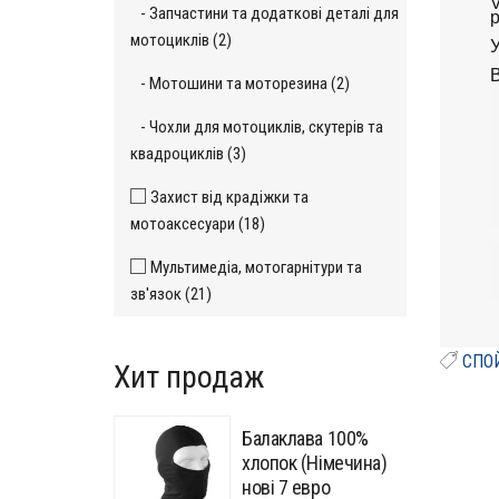
V
- Запчастини та додаткові деталі для
р
мотоциклів (2)
У
В
- Мотошини та моторезина (2)
- Чохли для мотоциклів, скутерів та
квадроциклів (3)
Захист від крадіжки та
мотоаксесуари (18)
Мультимедіа, мотогарнітури та
зв'язок (21)
СПО
Хит продаж
Балаклава 100%
хлопок (Німечина)
нові 7 евро