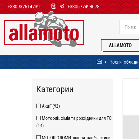
+380937614739
+380677498078
ALLAMOTO
Чохли, обладн
Категории
Акції (92)
Мотоолії, хімія та розхідники для ТО
(14)
МОТОШОЛОМИ, візори, зап/частини