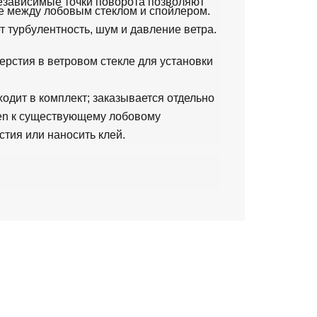
езависимые точки поворота позволяют
ние между лобовым стеклом и спойлером.
 турбулентность, шум и давление ветра.
рстия в ветровом стекле для установки
одит в комплект; заказывается отдельно
een к существующему лобовому
тия или наносить клей.