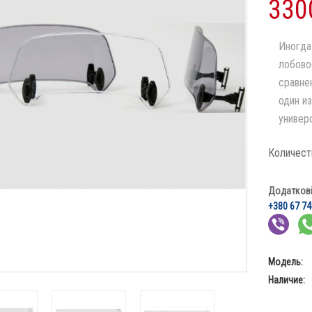
330
Иногда
лобово
сравне
один и
универ
Количест
Додаткові 
+380 67 74
Модель:
Наличие: