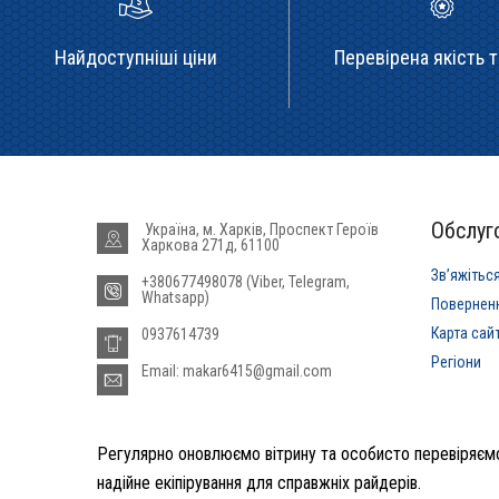
Найдоступніші ціни
Перевірена якість т
Обслуго
Україна, м. Харків, Проспект Героїв
Харкова 271д, 61100
Звʼяжітьс
+380677498078 (Viber, Telegram,
Whatsapp)
Повернен
Карта сай
0937614739
Регіони
Email: makar6415@gmail.com
Регулярно оновлюємо вітрину та особисто перевіряємо
надійне екіпірування для справжніх райдерів.