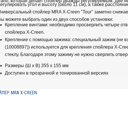
ario, которая делает спойлер дважды регулируемым.
Две н
егулировать угол и высоту (около 11 см), а также расстоя
ниверсальный спойлер MRA X-Creen "Tour" заметно снижает
ы можете выбрать один из двух способов установки:
Крепление винтами: необходимо просверлить четыре отве
спойлера X-Creen.
Крепление с помощью зажима: специальный зажим (не вх
(10008897)) используется для крепления спойлера X-Cr
стеклу.
Благодаря этому зажиму не нужно сверлить отверс
Размеры (Ш x В) 355 x 155 мм
Доступен в прозрачной и тонированной версиях
ЙЛЕР MRA X-CREEN