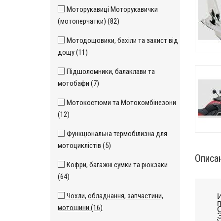
Моторукавиці Моторукавички
(мотоперчатки) (82)
Мотодощовики, бахіли та захист від
дощу (11)
Підшоломники, балаклави та
мотобафи (7)
Мотокостюми та Мотокомбінезони
(12)
Функціональна термобілизна для
мотоциклістів (5)
Описа
Кофри, багажні сумки та рюкзаки
(64)
Чохли, обладнання, запчастини,
И
п
мотошини (16)
C
Э