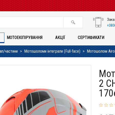
Зака
+380
МОТОЕКІПІРУВАННЯ
АКЦІЇ
СЕРТИФИКАТИ
ап/частини
Мотошоломи інтеграли (Full-face)
Мотошолом Airoh
Мот
2 C
170