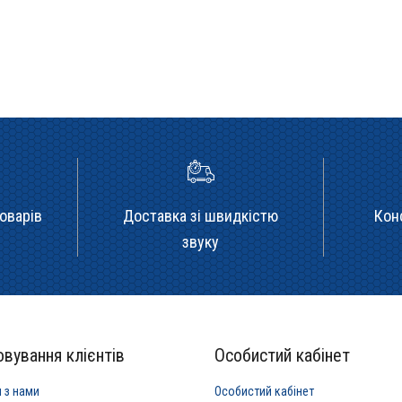
оварів
Доставка зі швидкістю
Кон
звуку
вування клієнтів
Особистий кабінет
я з нами
Особистий кабінет