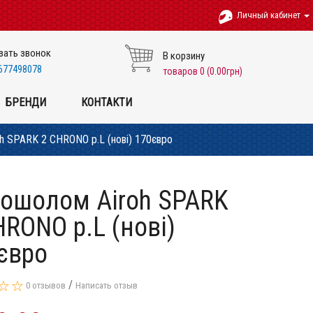
Личный кабинет
зать звонок
В корзину
677498078
товаров 0 (0.00грн)
БРЕНДИ
КОНТАКТИ
 SPARK 2 CHRONO p.L (нові) 170євро
ошолом Airoh SPARK
HRONO p.L (нові)
євро
/
0 отзывов
Написать отзыв