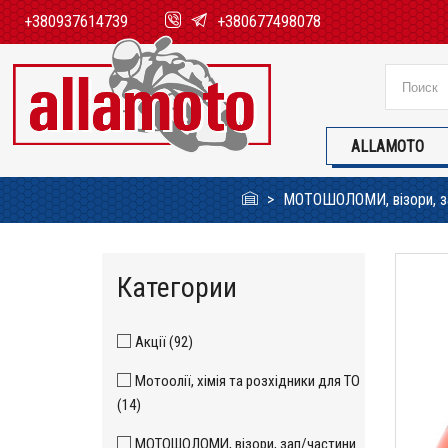
+380937614739
+380677498078
ALLAMOTO
МОТОШОЛОМИ, візори, з
Категории
Акції (92)
Мотоолії, хімія та розхідники для ТО
(14)
МОТОШОЛОМИ, візори, зап/частини