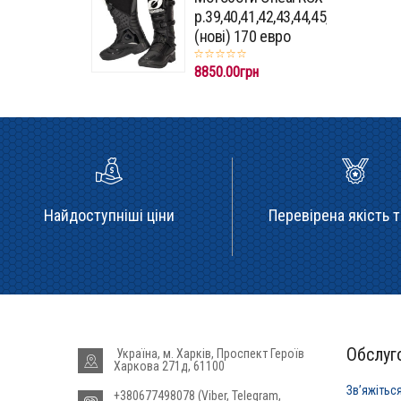
p.39,40,41,42,43,44,45,46,47
(нові) 170 евро
8850.00грн
Найдоступніші ціни
Перевірена якість т
Обслуго
Україна, м. Харків, Проспект Героїв
Харкова 271д, 61100
Звʼяжітьс
+380677498078 (Viber, Telegram,