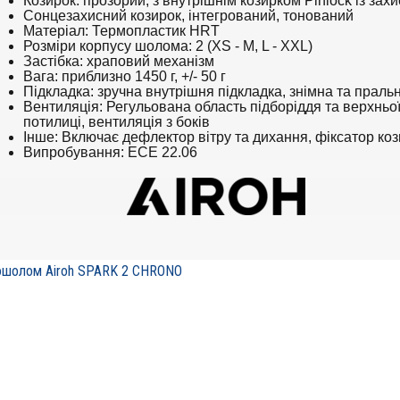
Козирок: прозорий, з внутрішнім козирком Pinlock із зах
Сонцезахисний козирок, інтегрований, тонований
Матеріал: Термопластик HRT
Розміри корпусу шолома: 2 (XS - M, L - XXL)
Застібка: храповий механізм
Вага: приблизно 1450 г, +/- 50 г
Підкладка: зручна внутрішня підкладка, знімна та праль
Вентиляція: Регульована область підборіддя та верхньої
потилиці, вентиляція з боків
Інше: Включає дефлектор вітру та дихання, фіксатор ко
Випробування: ECE 22.06
шолом Airoh SPARK 2 CHRONO