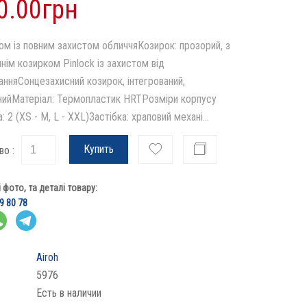
0.00грн
м із повним захистом обличчяКозирок: прозорий, з
нім козирком Pinlock із захистом від
анняСонцезахисний козирок, інтегрований,
нийМатеріал: Термопластик HRTРозміри корпусу
 2 (XS - M, L - XXL)Застібка: храповий механі...
Купить
во :
фото, та деталі товару:
9 80 78
Airoh
5976
Есть в наличии