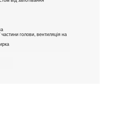
истом від запотівання
на
 частини голови, вентиляція на
зирка