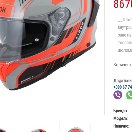
867
__Шоло
внутріш
запотів
тонова
шолома:
Количест
Додаткові 
+380 67 74
Бренды:
Модель:
Наличие: