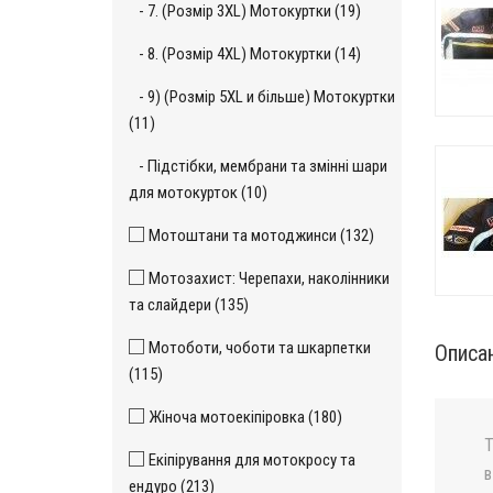
- 7. (Розмір 3XL) Мотокуртки (19)
- 8. (Розмір 4XL) Мотокуртки (14)
- 9) (Розмір 5XL и більше) Мотокуртки
(11)
- Підстібки, мембрани та змінні шари
для мотокурток (10)
Мотоштани та мотоджинси (132)
Мотозахист: Черепахи, наколінники
та слайдери (135)
Мотоботи, чоботи та шкарпетки
Описа
(115)
Жіноча мотоекіпіровка (180)
Т
Екіпірування для мотокросу та
в
ендуро (213)