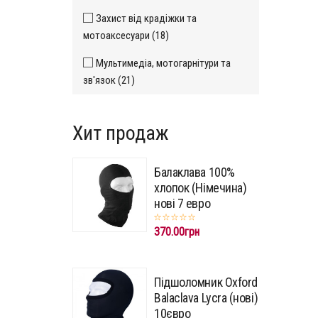
Захист від крадіжки та
мотоаксесуари (18)
Мультимедіа, мотогарнітури та
зв'язок (21)
Хит продаж
Балаклава 100%
хлопок (Німечина)
нові 7 евро
370.00грн
Підшоломник Oxford
Balaclava Lycra (нові)
10євро