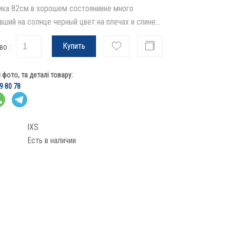
ика 82см в хорошем состояниине много
ший на солнце черный цвет на плечах и спине...
Купить
во :
фото, та деталі товару:
9 80 78
IXS
Есть в наличии