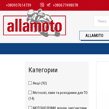
+380937614739
+380677498078
ALLAMOTO
Категории
Акції (92)
Мотоолії, хімія та розхідники для ТО
(14)
МОТОШОЛОМИ, візори, зап/частини