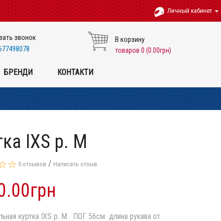
Личный кабинет
зать звонок
В корзину
677498078
товаров 0 (0.00грн)
БРЕНДИ
КОНТАКТИ
тка IXS p. M
/
0 отзывов
Написать отзыв
0.00грн
льная куртка IXS p. M ПОГ 56см длина рукава от