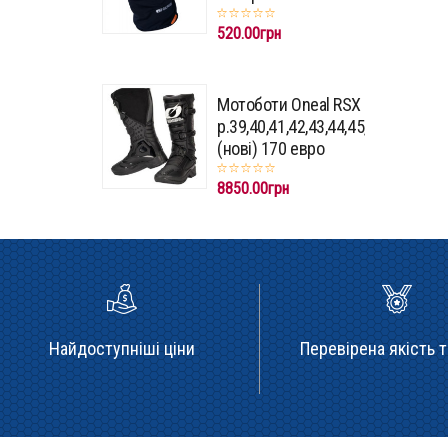
520.00грн
Мотоботи Oneal RSX
p.39,40,41,42,43,44,45,46,47
(нові) 170 евро
8850.00грн
Найдоступніші ціни
Перевірена якість т