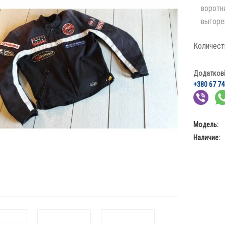
воротн
выгорев
Количест
Додаткові 
+380 67 74
Модель:
Наличие: