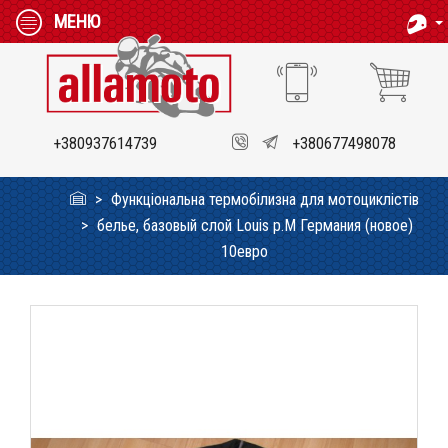
МЕНЮ
+380937614739
+380677498078
Функціональна термобілизна для мотоциклістів
белье, базовый слой Louis p.M Германия (новое)
10евро