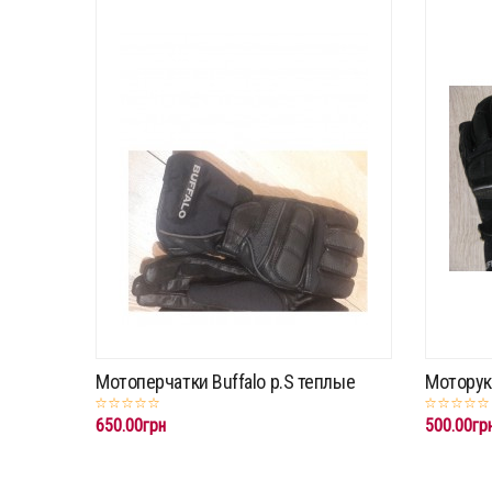
Мотоперчатки Buffalo р.S теплые
Моторука
650.00грн
500.00гр