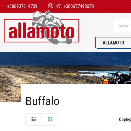
+380937614739
+380677498078
ALLAMOTO
Buffalo
Сортир