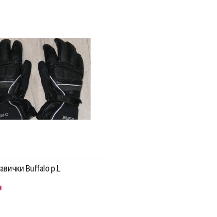
вички Buffalo p.L
н