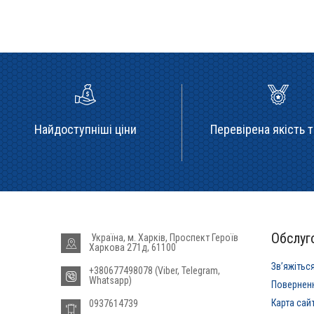
Найдоступніші ціни
Перевірена якість т
Обслуго
Україна, м. Харків, Проспект Героїв
Харкова 271д, 61100
Звʼяжітьс
+380677498078 (Viber, Telegram,
Whatsapp)
Повернен
Карта сай
0937614739