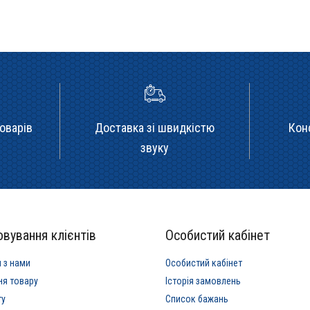
оварів
Доставка зі швидкістю
Кон
звуку
вування клієнтів
Особистий кабінет
я з нами
Особистий кабінет
ня товару
Історія замовлень
ту
Список бажань