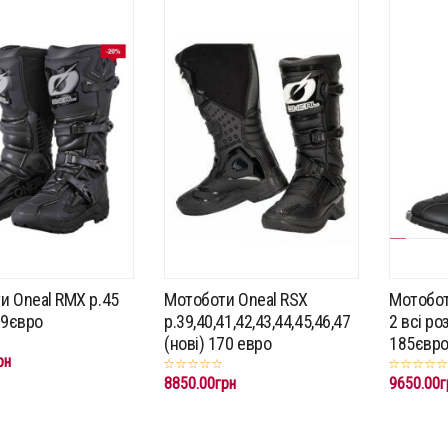
и Oneal RMX p.45
Мотоботи Oneal RSX
Мотобот
99євро
p.39,40,41,42,43,44,45,46,47
2 всі ро
(нові) 170 евро
185євр
рн
8850.00грн
9650.00г