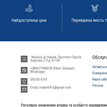
Найдоступніші ціни
Перевірена якість т
Обслуго
Україна, м. Харків, Проспект Героїв
Харкова 271д, 61100
Звʼяжітьс
+380677498078 (Viber, Telegram,
Whatsapp)
Повернен
Карта сай
0937614739
Регіони
Email: makar6415@gmail.com
Регулярно оновлюємо вітрину та особисто перевіряємо