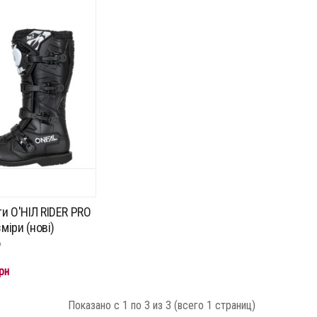
и О'НІЛ RIDER PRO
зміри (нові)
о
рн
Показано с 1 по 3 из 3 (всего 1 страниц)