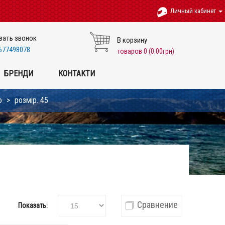
Личный кабинет
зать звонок
В корзину
677498078
товаров 0 (0.00грн)
БРЕНДИ
КОНТАКТИ
о
розмір. 45
Сравнение
Показать: