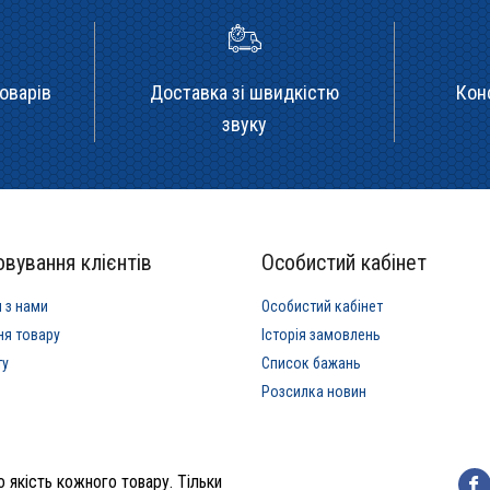
оварів
Доставка зі швидкістю
Кон
звуку
вування клієнтів
Особистий кабінет
я з нами
Особистий кабінет
ня товару
Історія замовлень
ту
Список бажань
Розсилка новин
 якість кожного товару. Тільки