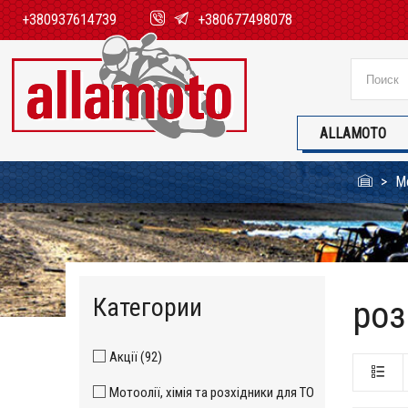
+380937614739
+380677498078
ALLAMOTO
Мо
Категории
роз
Акції (92)
Мотоолії, хімія та розхідники для ТО