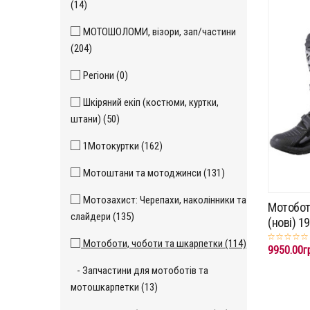
(14)
МОТОШОЛОМИ, візори, зап/частини
(204)
Регіони (0)
Шкіряний екіп (костюми, куртки,
штани) (50)
1Мотокуртки (162)
Мотоштани та мотоджинси (131)
Мотозахист: Черепахи, наколінники та
Мотобот
слайдери (135)
(нові) 1
Мотоботи, чоботи та шкарпетки (114)
9950.00г
- Запчастини для мотоботів та
мотошкарпетки (13)