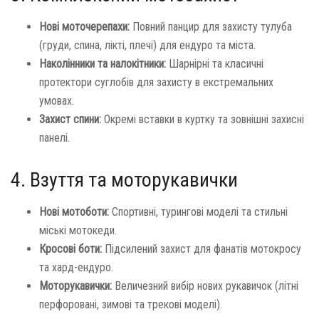
Нові моточерепахи:
Повний панцир для захисту тулуба
(груди, спина, лікті, плечі) для ендуро та міста.
Наколінники та налокітники:
Шарнірні та класичні
протектори суглобів для захисту в екстремальних
умовах.
Захист спини:
Окремі вставки в куртку та зовнішні захисні
панелі.
4. Взуття та моторукавички
Нові мотоботи:
Спортивні, турингові моделі та стильні
міські мотокеди.
Кросові боти:
Підсилений захист для фанатів мотокросу
та хард-ендуро.
Моторукавички:
Величезний вибір нових рукавичок (літні
перфоровані, зимові та трекові моделі).