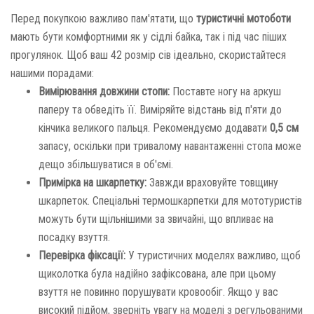
Перед покупкою важливо пам'ятати, що
туристичні мотоботи
мають бути комфортними як у сідлі байка, так і під час піших
прогулянок. Щоб ваш 42 розмір сів ідеально, скористайтеся
нашими порадами:
Вимірювання довжини стопи:
Поставте ногу на аркуш
паперу та обведіть її. Виміряйте відстань від п'яти до
кінчика великого пальця. Рекомендуємо додавати
0,5 см
запасу, оскільки при тривалому навантаженні стопа може
дещо збільшуватися в об'ємі.
Примірка на шкарпетку:
Завжди враховуйте товщину
шкарпеток. Спеціальні термошкарпетки для мототуристів
можуть бути щільнішими за звичайні, що впливає на
посадку взуття.
Перевірка фіксації:
У туристичних моделях важливо, щоб
щиколотка була надійно зафіксована, але при цьому
взуття не повинно порушувати кровообіг. Якщо у вас
високий підйом, зверніть увагу на моделі з регульованими