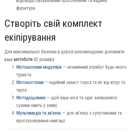
водовідштовхувальним просоченням та надійна
фурнітура.
Створіть свій комплект
екіпірування
Для максимальної безпеки в дорозі рекомендуємо доповнити
ваші
мотоботи
42 розміру:
Мотошоломи модуляри
— незамінний атрибут будь-якого
туриста.
Мотокостюми
— надійний захист торса та ніг від вітру та
тертя.
Мотодощовики
— щоб ваші ноги та одяг залишалися
сухими навіть у зливу.
Мультимедіа та зв'язок
— для зв'язку з супутниками та
прослуховування навігації.