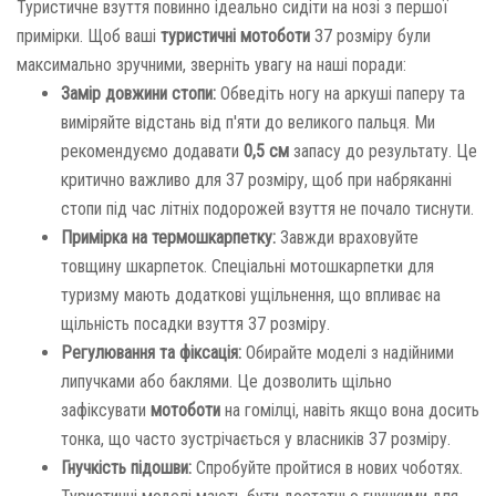
Туристичне взуття повинно ідеально сидіти на нозі з першої
примірки. Щоб ваші
туристичні мотоботи
37 розміру були
максимально зручними, зверніть увагу на наші поради:
Замір довжини стопи:
Обведіть ногу на аркуші паперу та
виміряйте відстань від п'яти до великого пальця. Ми
рекомендуємо додавати
0,5 см
запасу до результату. Це
критично важливо для 37 розміру, щоб при набряканні
стопи під час літніх подорожей взуття не почало тиснути.
Примірка на термошкарпетку:
Завжди враховуйте
товщину шкарпеток. Спеціальні мотошкарпетки для
туризму мають додаткові ущільнення, що впливає на
щільність посадки взуття 37 розміру.
Регулювання та фіксація:
Обирайте моделі з надійними
липучками або баклями. Це дозволить щільно
зафіксувати
мотоботи
на гомілці, навіть якщо вона досить
тонка, що часто зустрічається у власників 37 розміру.
Гнучкість підошви:
Спробуйте пройтися в нових чоботях.