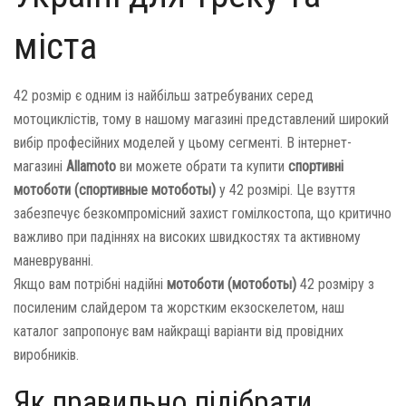
міста
42 розмір є одним із найбільш затребуваних серед
мотоциклістів, тому в нашому магазині представлений широкий
вибір професійних моделей у цьому сегменті. В інтернет-
магазині
Allamoto
ви можете обрати та купити
спортивні
мотоботи (спортивные мотоботы)
у 42 розмірі. Це взуття
забезпечує безкомпромісний захист гомілкостопа, що критично
важливо при падіннях на високих швидкостях та активному
маневруванні.
Якщо вам потрібні надійні
мотоботи (мотоботы)
42 розміру з
посиленим слайдером та жорстким екзоскелетом, наш
каталог запропонує вам найкращі варіанти від провідних
виробників.
Як правильно підібрати