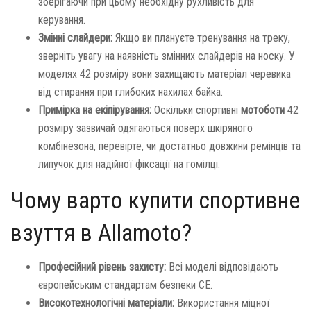
зберігаючи при цьому необхідну рухливість для
керування.
Змінні слайдери:
Якщо ви плануєте тренування на треку,
зверніть увагу на наявність змінних слайдерів на носку. У
моделях 42 розміру вони захищають матеріал черевика
від стирання при глибоких нахилах байка.
Примірка на екіпірування:
Оскільки спортивні
мотоботи
42
розміру зазвичай одягаються поверх шкіряного
комбінезона, перевірте, чи достатньо довжини ремінців та
липучок для надійної фіксації на гомілці.
Чому варто купити спортивне
взуття в Allamoto?
Професійний рівень захисту:
Всі моделі відповідають
європейським стандартам безпеки CE.
Високотехнологічні матеріали:
Використання міцної