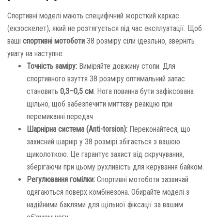
Спортивні моделі мають специфічний жорсткий каркас
(екзоскелет), який не розтягується під час експлуатації. Щоб
ваші
спортивні мотоботи
38 розміру сіли ідеально, зверніть
увагу на наступне:
Точність заміру:
Виміряйте довжину стопи. Для
спортивного взуття 38 розміру оптимальний запас
становить
0,3–0,5 см
. Нога повинна бути зафіксована
щільно, щоб забезпечити миттєву реакцію при
перемиканні передач.
Шарнірна система (Anti-torsion):
Переконайтеся, що
захисний шарнір у 38 розмірі збігається з вашою
щиколоткою. Це гарантує захист від скручування,
зберігаючи при цьому рухливість для керування байком.
Регулювання гомілки:
Спортивні мотоботи зазвичай
одягаються поверх комбінезона. Обирайте моделі з
надійними баклями для щільної фіксації за вашим