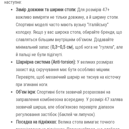
наступне:
Замір довжини та ширини стопи:
Для розмірів 47+
важливо виміряти не тільки довжину, а й ширину стопи.
Спортивні моделі часто мають вузьку "італійську"
колодку. Якщо у вас широка стопа, обирайте бренди, що
славляться більшим внутрішнім об’ємом. Додавайте
мінімальний запас (
0,3–0,5 см
), щоб нога не "гуляла", але
й пальці не були підігнуті.
Шарнірна система (Anti-torsion):
У великих розмірах
захист від скручування має бути особливо міцним.
Перевірте, щоб механічний шарнір не тиснув на кісточку
при згинанні ноги.
Об’єм ікри:
Спортивні боти зазвичай розраховані на
заправлення комбінезона всередину. У розмірі 47 халява
зазвичай ширша, але обов'язково перевірте діапазон
регулювання застібок (баклей чи липучок).
Посадка на підніжках:
Велика стопа вимагає точного