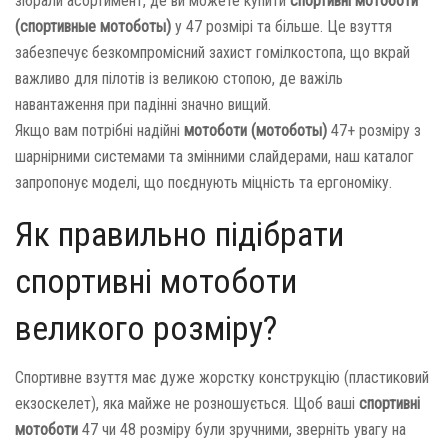
зібрали асортимент, де ви можете купити
спортивні мотоботи
(спортивные мотоботы)
у 47 розмірі та більше. Це взуття
забезпечує безкомпромісний захист гомілкостопа, що вкрай
важливо для пілотів із великою стопою, де важіль
навантаження при падінні значно вищий.
Якщо вам потрібні надійні
мотоботи (мотоботы)
47+ розміру з
шарнірними системами та змінними слайдерами, наш каталог
запропонує моделі, що поєднують міцність та ергономіку.
Як правильно підібрати
спортивні мотоботи
великого розміру?
Спортивне взуття має дуже жорстку конструкцію (пластиковий
екзоскелет), яка майже не розношується. Щоб ваші
спортивні
мотоботи
47 чи 48 розміру були зручними, зверніть увагу на