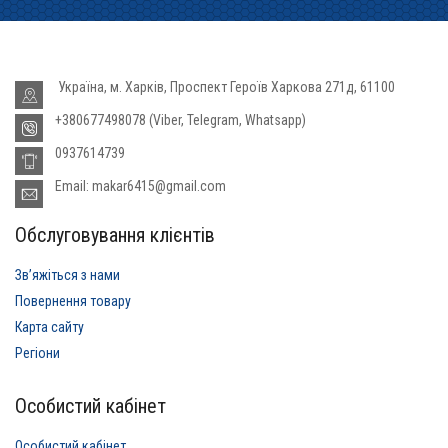
Україна, м. Харків, Проспект Героїв Харкова 271д, 61100
+380677498078 (Viber, Telegram, Whatsapp)
0937614739
Email: makar6415@gmail.com
Обслуговування клієнтів
Звʼяжіться з нами
Повернення товару
Карта сайту
Регіони
Особистий кабінет
Особистий кабінет