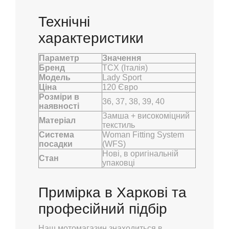
Технічні
характеристики
Параметр
Значення
Бренд
TCX (Італія)
Модель
Lady Sport
Ціна
120 Євро
Розміри в
36, 37, 38, 39, 40
наявності
Замша + високоміцний
Матеріал
текстиль
Система
Woman Fitting System
посадки
(WFS)
Нові, в оригінальній
Стан
упаковці
Примірка в Харкові та
професійний підбір
Наш мотомагазин знаходиться в