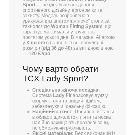
Sport
— це ідеальне поєднання
спортивного дизайну, ергономіки та
захисту. Модель розроблена з
урахуванням анатомії жіночої стопи за
технологією
Woman Fitting System
, що
гарантує максимальну зручність
протягом усього дня. В магазині Allamoto
у
Харкові
в наявності всі популярні
розміри (
від 36 до 40
) за вигідною ціною
—
120 Євро
.
Чому варто обрати
TCX Lady Sport?
Спеціальна жіноча посадка:
Система
Lady Fit
враховує вужчу
форму стопи та вищий підйом,
забезпечуючи ідеальну фіксацію.
Надійний захист:
Посилені вставки
в області щиколоток, п'яти та носка
надійно захищають вразливі зони,
не обмежуючи рухливість.
Якісні матеріали:
Верх виконаний із