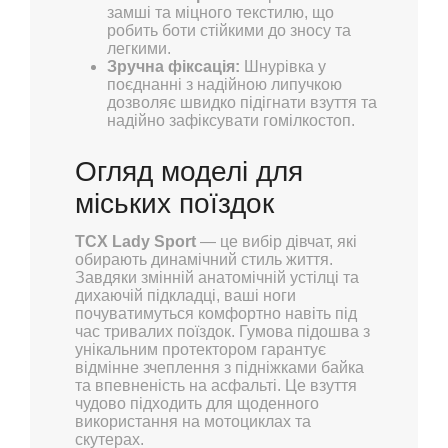
замші та міцного текстилю, що
робить боти стійкими до зносу та
легкими.
Зручна фіксація:
Шнурівка у
поєднанні з надійною липучкою
дозволяє швидко підігнати взуття та
надійно зафіксувати гомілкостоп.
Огляд моделі для
міських поїздок
TCX Lady Sport
— це вибір дівчат, які
обирають динамічний стиль життя.
Завдяки змінній анатомічній устілці та
дихаючій підкладці, ваші ноги
почуватимуться комфортно навіть під
час тривалих поїздок. Гумова підошва з
унікальним протектором гарантує
відмінне зчеплення з підніжками байка
та впевненість на асфальті. Це взуття
чудово підходить для щоденного
використання на мотоциклах та
скутерах.