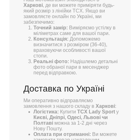
Харкові
, де ви можете приміряти будь-
який розмір з лінійки TCX. Якщо ви
замовляєте онлайн по Україні, ми
забезпечимо:
Точний замір:
Виміряємо устілку в
міліметрах саме для вашої пари.
Консультація:
Допоможемо
визначитися з розміром (36-40),
враховуючи особливості вашої
стопи.
Реальні фото:
Надішлемо детальні
фото обраної пари в месенджер
перед відправкою.
Доставка по Україні
Ми оперативно відправляємо
замовлення з нашого складу в
Харкові
:
Логістика:
Купити
TCX Lady Sport
у
Києві, Дніпрі, Одесі, Львові чи
Полтаві
можна за 1-2 дні через
Нову Пошту.
Оплата при отриманні:
Ви можете
замовити товар накладеним