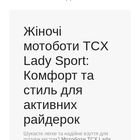
Жіночі
мотоботи TCX
Lady Sport:
Комфорт та
стиль для
активних
райдерок
Шукаєте легке та надійне взуття для
поїздок містом?
Мотоботи TCX Lady