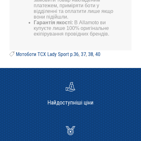
платежем, приміряти боти у
відділенні та оплатити лише якщо
вони підійшли.
Гарантія якості:
В Allamoto ви
купуєте лише 100% оригінальне
екіпірування провідних брендів.
Мотоботи TCX Lady Sport p.36
,
37
,
38
,
40
Найдоступніші ціни