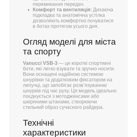
перемикання передач.
Комфорт та вентиляція:
Дихаюча
підкладка та анатомічна устілка
дозволяють комфортно почуватися
в ботах протягом усього дня.
Огляд моделі для міста
та спорту
Vanucci VSB-3
— це короткі спортивні
боти, які легко взувати та зручно носити.
Вони оснащені надійною системою
шнурівки та додатковим фіксатором на
липучці, що запобігає розв’язуванню
шнурків під час руху. Ця модель ідеально
поєднується з мотоджинсами або
шкіряними штанами, створюючи
стильний образ сучасного райдера.
Технічні
характеристики