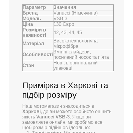
Параметр
Значення
Бренд
Vanucci (Німеччина)
Модель
VSB-3
Ціна
130 Євро
Розміри в
42, 43, 44, 45
наявності
Високотехнологічна
Матеріал
мікрофібра
Змінні слайдери,
Особливості
посилений носок та п'ята
Нові, в оригінальній
Стан
упаковці
Примірка в Харкові та
підбір розміру
Наш мотомагазин знаходиться в
Харкові
, де ви можете особисто оцінити
якість
Vanucci VSB-3
. Якщо ви
замовляєте онлайн, ми зробимо все,
щоб розмір підійшов ідеально:
Точні заміри:
Ми виміряємо