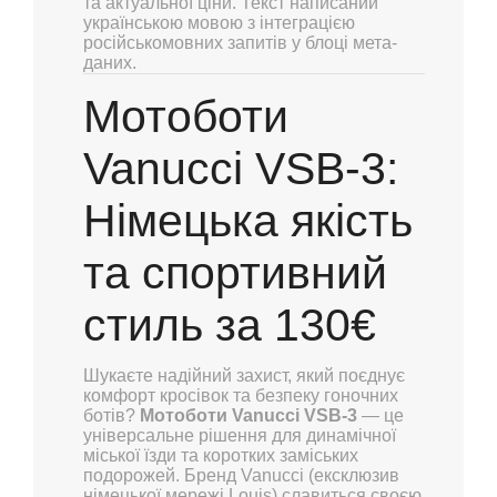
та актуальної ціни. Текст написаний
українською мовою з інтеграцією
російськомовних запитів у блоці мета-
даних.
Мотоботи
Vanucci VSB-3:
Німецька якість
та спортивний
стиль за 130€
Шукаєте надійний захист, який поєднує
комфорт кросівок та безпеку гоночних
ботів?
Мотоботи Vanucci VSB-3
— це
універсальне рішення для динамічної
міської їзди та коротких заміських
подорожей. Бренд Vanucci (ексклюзив
німецької мережі Louis) славиться своєю