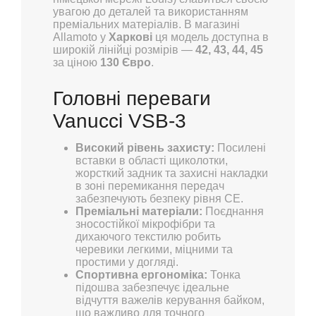
увагою до деталей та використанням
преміальних матеріалів. В магазині
Allamoto у
Харкові
ця модель доступна в
широкій лінійці розмірів —
42, 43, 44, 45
за ціною
130 Євро
.
Головні переваги
Vanucci VSB-3
Високий рівень захисту:
Посилені
вставки в області щиколотки,
жорсткий задник та захисні накладки
в зоні перемикання передач
забезпечують безпеку рівня CE.
Преміальні матеріали:
Поєднання
зносостійкої мікрофібри та
дихаючого текстилю робить
черевики легкими, міцними та
простими у догляді.
Спортивна ергономіка:
Тонка
підошва забезпечує ідеальне
відчуття важелів керування байком,
що важливо для точного