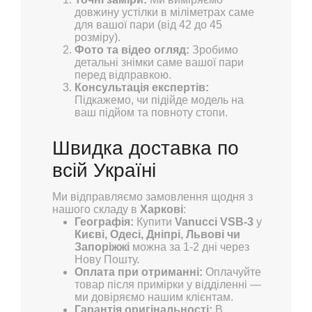
довжину устілки в міліметрах саме
для вашої пари (від 42 до 45
розміру).
Фото та відео огляд:
Зробимо
детальні знімки саме вашої пари
перед відправкою.
Консультація експертів:
Підкажемо, чи підійде модель на
ваш підйом та повноту стопи.
Швидка доставка по
всій Україні
Ми відправляємо замовлення щодня з
нашого складу в
Харкові
:
Географія:
Купити
Vanucci VSB-3
у
Києві, Одесі, Дніпрі, Львові чи
Запоріжжі
можна за 1-2 дні через
Нову Пошту.
Оплата при отриманні:
Оплачуйте
товар після примірки у відділенні —
ми довіряємо нашим клієнтам.
Гарантія оригінальності:
В