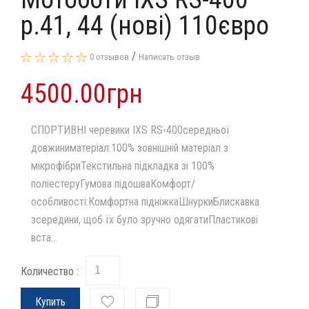
p.41, 44 (нові) 110євро
/
0 отзывов
Написать отзыв
4500.00грн
СПОРТИВНІ черевики IXS RS-400середньої
довжиниматеріал:100% зовнішній матеріал з
мікрофібриТекстильна підкладка зі 100%
поліестеруГумова підошваКомфорт/
особливості:Комфортна підніжкаШнуркиБлискавка
зсередини, щоб їх було зручно одягатиПластикові
вста...
Количество :
Купить