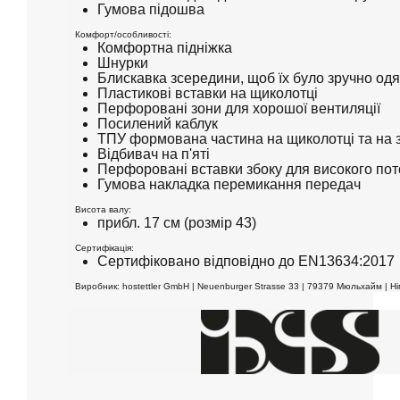
Гумова підошва
Комфорт/особливості:
Комфортна підніжка
Шнурки
Блискавка зсередини, щоб їх було зручно одя
Пластикові вставки на щиколотці
Перфоровані зони для хорошої вентиляції
Посилений каблук
ТПУ формована частина на щиколотці та на з
Відбивач на п'яті
Перфоровані вставки збоку для високого пот
Гумова накладка перемикання передач
Висота валу:
прибл. 17 см (розмір 43)
Сертифікація:
Сертифіковано відповідно до EN13634:2017
Виробник: hostettler GmbH | Neuenburger Strasse 33 | 79379 Мюльхайм | Нім