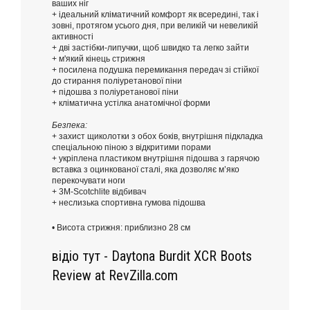
ваших ніг
+ ідеальний кліматичний комфорт як всередині, так і
зовні, протягом усього дня, при великій чи невеликій
активності
+ дві застібки-липучки, щоб швидко та легко зайти
+ м'який кінець стрижня
+ посилена подушка перемикання передач зі стійкої
до стирання поліуретанової піни
+ підошва з поліуретанової піни
+ кліматична устілка анатомічної форми
Безпека:
+ захист щиколотки з обох боків, внутрішня підкладка
спеціальною піною з відкритими порами
+ укріплена пластиком внутрішня підошва з гарячою
вставка з оцинкованої сталі, яка дозволяє м’яко
перекочувати ноги
+ 3M-Scotchlite відбивач
+ неслизька спортивна гумова підошва
• Висота стрижня: приблизно 28 см
відіо тут - Daytona Burdit XCR Boots
Review at RevZilla.com