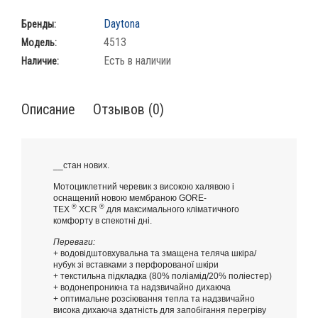
Daytona
Бренды:
4513
Модель:
Есть в наличии
Наличие:
Описание
Отзывов (0)
__стан нових.
Мотоциклетний черевик з високою халявою і
оснащений новою мембраною GORE-
®
®
TEX
XCR
для максимального кліматичного
комфорту в спекотні дні.
Переваги:
​​+ водовідштовхувальна та змащена теляча шкіра/
нубук зі вставками з перфорованої шкіри
+ текстильна підкладка (80% поліамід/20% поліестер)
+ водонепроникна та надзвичайно дихаюча
+ оптимальне розсіювання тепла та надзвичайно
висока дихаюча здатність для запобігання перегріву