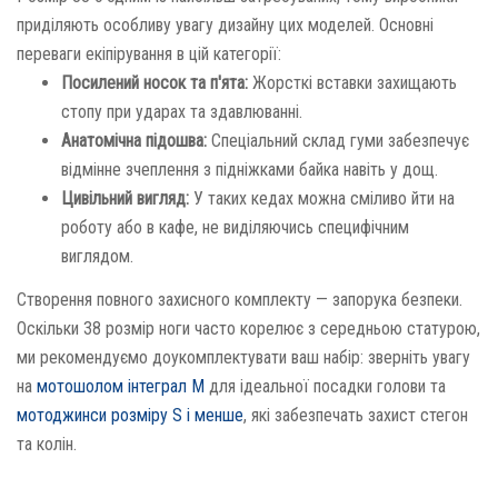
приділяють особливу увагу дизайну цих моделей. Основні
переваги екіпірування в цій категорії:
Посилений носок та п'ята:
Жорсткі вставки захищають
стопу при ударах та здавлюванні.
Анатомічна підошва:
Спеціальний склад гуми забезпечує
відмінне зчеплення з підніжками байка навіть у дощ.
Цивільний вигляд:
У таких кедах можна сміливо йти на
роботу або в кафе, не виділяючись специфічним
виглядом.
Створення повного захисного комплекту — запорука безпеки.
Оскільки 38 розмір ноги часто корелює з середньою статурою,
ми рекомендуємо доукомплектувати ваш набір: зверніть увагу
на
мотошолом інтеграл M
для ідеальної посадки голови та
мотоджинси розміру S і менше
, які забезпечать захист стегон
та колін.