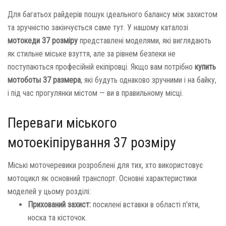
Для багатьох райдерів пошук ідеального балансу між захистом
та зручністю закінчується саме тут. У нашому каталозі
мотокеди 37 розміру
представлені моделями, які виглядають
як стильне міське взуття, але за рівнем безпеки не
поступаються професійній екіпіровці. Якщо вам потрібно
купить
мотоботы 37 размера
, які будуть однаково зручними і на байку,
і під час прогулянки містом — ви в правильному місці.
Переваги міського
мотоекіпірування 37 розміру
Міські моточеревики розроблені для тих, хто використовує
мотоцикл як основний транспорт. Основні характеристики
моделей у цьому розділі:
Прихований захист:
посилені вставки в області п'яти,
носка та кісточок.