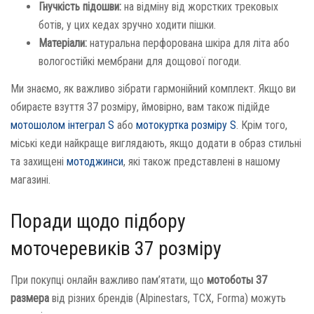
Гнучкість підошви:
на відміну від жорстких трековых
ботів, у цих кедах зручно ходити пішки.
Матеріали:
натуральна перфорована шкіра для літа або
вологостійкі мембрани для дощової погоди.
Ми знаємо, як важливо зібрати гармонійний комплект. Якщо ви
обираєте взуття 37 розміру, ймовірно, вам також підійде
мотошолом інтеграл S
або
мотокуртка розміру S
. Крім того,
міські кеди найкраще виглядають, якщо додати в образ стильні
та захищені
мотоджинси
, які також представлені в нашому
магазині.
Поради щодо підбору
моточеревиків 37 розміру
При покупці онлайн важливо пам’ятати, що
мотоботы 37
размера
від різних брендів (Alpinestars, TCX, Forma) можуть