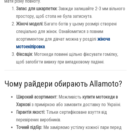
мати різну повноту.
Запас для шкарпетки:
Завжди залишайте 2-3 мм вільного
простору, щоб стопа не була затиснута.
Жіночі моделі:
Багато ботів у цьому розмірі створені
спеціально для жінок. Ознайомитися з повним
асортиментом для дівчат можна у розділі
жіноча
мотоекіпіровка
.
Фіксація:
Мотокеди повинні щільно фіксувати гомілку,
щоб запобігти вивиху при випадковому падінні.
Чому райдери обирають Allamoto?
Широкий асортимент:
Можливість
купити мотокеди в
Харкові
з приміркою або замовити доставку по Україні.
Гарантія якості:
Тільки сертифіковане взуття від
перевірених виробників.
Точний підбір:
Ми заміряємо устілку кожної пари перед