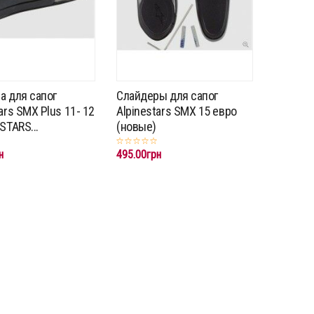
а для сапог
Слайдеры для сапог
ars SMX Plus 11- 12
Alpinestars SMX 15 евро
STARS...
(новые)
н
495.00грн