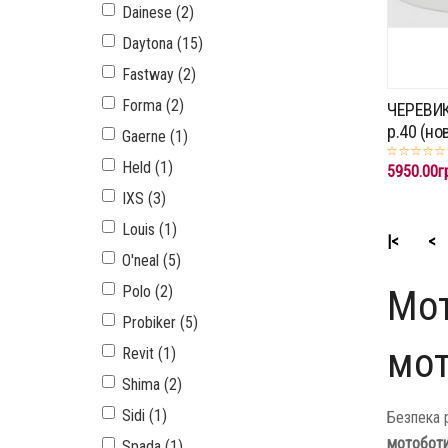
Dainese (2)
Daytona (15)
Fastway (2)
Forma (2)
ЧЕРЕВИК
p.40 (но
Gaerne (1)
Held (1)
5950.00г
IXS (3)
Louis (1)
|<
<
O'neal (5)
Мот
Polo (2)
Probiker (5)
мот
Revit (1)
Shima (2)
Sidi (1)
Безпека р
мотоботи
Spada (1)