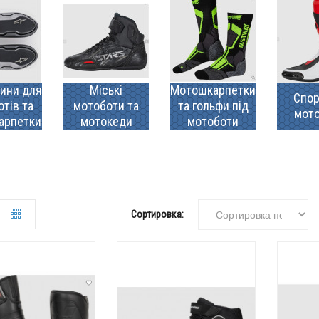
ини для
Міські
Мотошкарпетки
Спор
тів та
мотоботи та
та гольфи під
мот
арпетки
мотокеди
мотоботи
Сортировка: