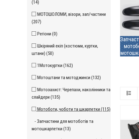
(14)
МОТОШОЛОМИ, візори, зап/частини
(207)
Регіони (0)
Запчаст
мотобо
Шкіряний екіп (костюми, куртки,
мотошк
штани) (50)
1Мотокуртки (162)
Мотоштани та мотоджинси (132)
Мотозахист: Черепахи, наколінники та
слайдери (135)
Мотоботи, чоботи та шкарпетки (115)
- Запчастини для мотоботів та
мотошкарпетки (13)