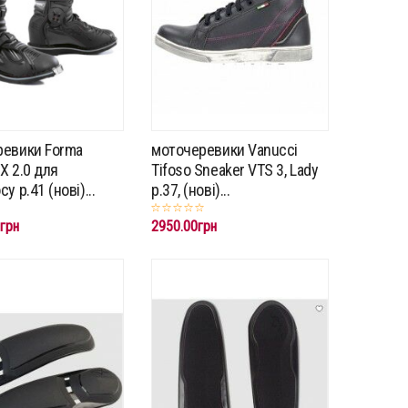
евики Forma
моточеревики Vanucci
TX 2.0 для
Tifoso Sneaker VTS 3, Lady
у p.41 (нові)...
р.37, (нові)...
грн
2950.00грн