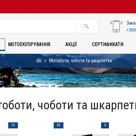
Зака
+380
МОТОЕКІПІРУВАННЯ
АКЦІЇ
СЕРТИФИКАТИ
Мотоботи, чоботи та шкарпетки
оботи, чоботи та шкарпет
13
62
5