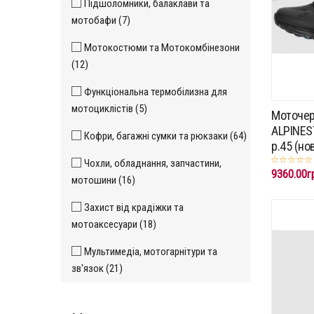
Підшоломники, балаклави та
мотобафи (7)
Мотокостюми та Мотокомбінезони
(12)
Функціональна термобілизна для
мотоциклістів (5)
Моточе
ALPINES
Кофри, багажні сумки та рюкзаки (64)
p.45 (но
Чохли, обладнання, запчастини,
9360.00г
мотошини (16)
Захист від крадіжки та
мотоаксесуари (18)
Мультимедіа, мотогарнітури та
зв'язок (21)