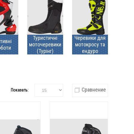
Туристичні
Черевики для
тивні
моточеревики
мотокросу та
оботи
(Турінг)
ендуро
Сравнение
Показать: