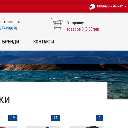
Личный кабинет
зать звонок
В корзину
677498078
товаров 0 (0.00грн)
БРЕНДИ
КОНТАКТИ
ки
19
35
9