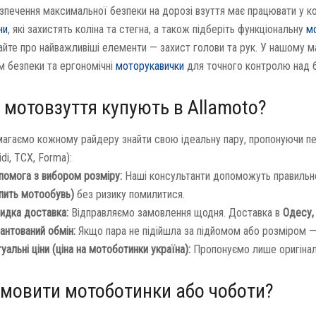
зпечення максимальної безпеки на дорозі взуття має працювати у ко
ни
, які захистять коліна та стегна, а також підберіть функціональну
м
айте про найважливіші елементи — захист голови та рук. У нашому м
м безпеки та ергономічні
моторукавички
для точного контролю над 
 мотовзуття купують в Allamoto?
агаємо кожному райдеру знайти свою ідеальну пару, пропонуючи перев
idi, TCX, Forma):
помога з вибором розміру:
Наші консультанти допоможуть правильно
пить мотообувь)
без ризику помилитися.
идка доставка:
Відправляємо замовлення щодня. Доставка в
Одесу, 
антований обмін:
Якщо пара не підійшла за підйомом або розміром —
уальні ціни (ціна на мотоботинки україна):
Пропонуємо лише оригінал
амовити мотоботинки або чоботи?