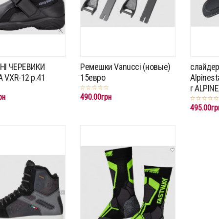
НІ ЧЕРЕВИКИ
Ремешки Vanucci (новые)
слайдер
 VXR-12 p.41
15евро
Alpinest
г ALPINE
рн
490.00грн
495.00гр