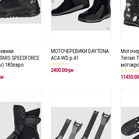
ревики
МОТОЧЕРЕВИКИ DAYTONA
Моточер
TARS SPEEDFORCE
AC4-WD p.41
Terrain 
ві) 180євро
мотокрос
2400.00грн
рн
11450.00