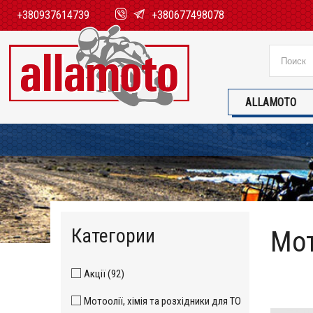
+380937614739
+380677498078
ALLAMOTO
Категории
Мот
Акції (92)
Мотоолії, хімія та розхідники для ТО