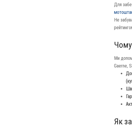
Для забе
мотошта
Не забув
рейтинго
Чому
Ми допом
Gaerne, S
До
(ку
Шв
Гар
Акт
Як з