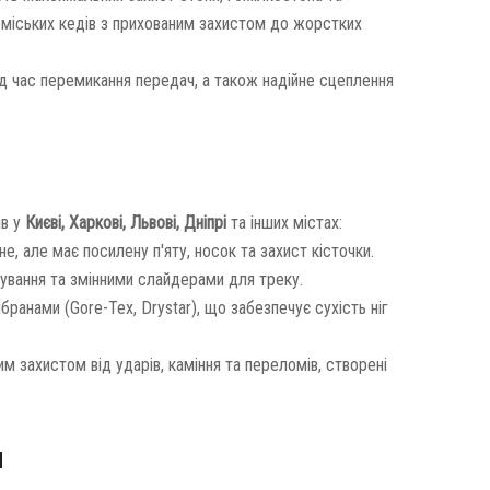
их міських кедів з прихованим захистом до жорстких
під час перемикання передач, а також надійне сцеплення
ів у
Києві, Харкові, Львові, Дніпрі
та інших містах:
е, але має посилену п'яту, носок та захист кісточки.
ування та змінними слайдерами для треку.
анами (Gore-Tex, Drystar), що забезпечує сухість ніг
 захистом від ударів, каміння та переломів, створені
я