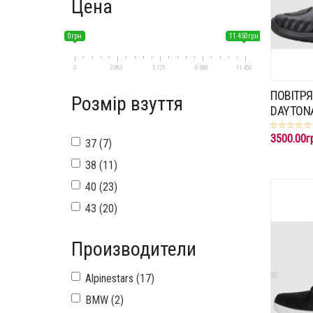
Цена
0грн
11 450грн
0
2 863
5 725
8 588
11 450
ПОВІТРЯ
Розмір взуття
DAYTONA
3500.00г
37 (7)
38 (11)
40 (23)
43 (20)
Производители
Alpinestars (17)
BMW (2)