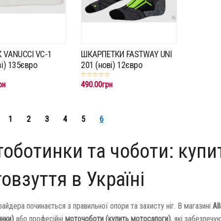
 VANUCCI VC-1
ШКАРПЕТКИ FASTWAY UNI
ві) 135євро
201 (нові) 12євро
рн
490.00грн
1
2
3
4
5
6
оботинки та чоботи: купи
овзуття в Україні
айдера починається з правильної опори та захисту ніг. В магазині
Al
нки)
або професійні
моточоботи (купить мотосапоги)
, які забезпеч