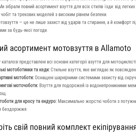
Ми зібрали повний асортимент взуття для всіх стилів їзди: від легк
 чобіт та трекових моделей з високим рівнем безпеки.
отовзуття — це не лише захист від ударів та стирання, а й комфорт 
ами за будь-якої погоди.
ий асортимент мотовзуття в Allamoto
каталозі представлені всі основні категорії взуття для мотоцикліст
ькі мотоботинки та кеди:
Стильне взуття, яке виглядає як повсякденн
ртивні мотоботи:
Оснащені шарнірними системами захисту від скруч
ингові моточоботи:
Взуття для подорожей із водонепроникними мембр
дощ.
тоботи для кросу та ендуро:
Максимально жорсткі чоботи з потужним
я бездоріжжя.
ріть свій повний комплект екіпіруванн