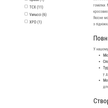
гомілки. 
TCX (11)
кросових
Vanucci (6)
Якісне м
XPD (1)
з підніжк
Повн
У нашому 
Міс
Спо
Тур
у 
Мо
дл
Ство