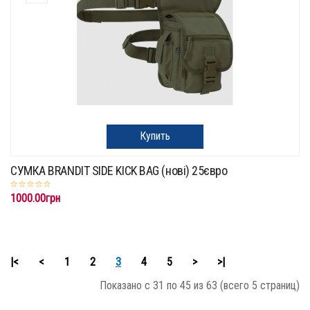
Купить
СУМКА BRANDIT SIDE KICK BAG (нові) 25євро
1000.00грн
|<
<
1
2
3
4
5
>
>|
Показано с 31 по 45 из 63 (всего 5 страниц)