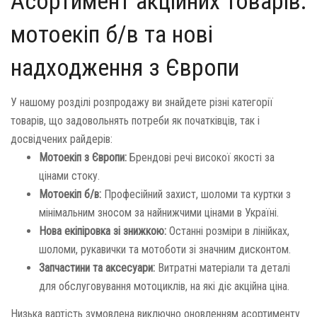
Асортимент акційних товарів:
мотоекіп б/в та нові
надходження з Європи
У нашому розділі розпродажу ви знайдете різні категорії
товарів, що задовольнять потреби як початківців, так і
досвідчених райдерів:
Мотоекіп з Європи:
Брендові речі високої якості за
цінами стоку.
Мотоекіп б/в:
Професійний захист, шоломи та куртки з
мінімальним зносом за найнижчими цінами в Україні.
Нова екіпіровка зі знижкою:
Останні розміри в лінійках,
шоломи, рукавички та мотоботи зі значним дисконтом.
Запчастини та аксесуари:
Витратні матеріали та деталі
для обслуговування мотоциклів, на які діє акційна ціна.
Низька вартість зумовлена виключно оновленням асортименту