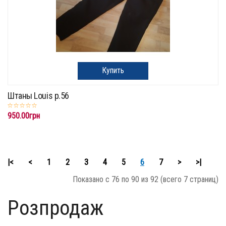
Купить
Штаны Louis p.56
950.00грн
|<
<
1
2
3
4
5
6
7
>
>|
Показано с 76 по 90 из 92 (всего 7 страниц)
Розпродаж